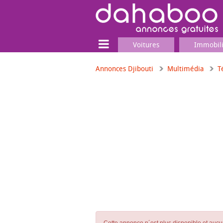
Voitures
Immobil
Annonces Djibouti
Multimédia
T
Terrain
Locaux commerciaux
Emplois & Services
Emplois
Services
Matériel professionnel