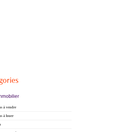
gories
mmobilier
s à vendre
s à louer
n