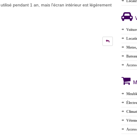
Locau
tilisé pendant 1 an, mais l'écran intérieur est légèrement
Voitur
Locati
Motos,
Batea
Accesso
M
Meuble
Électr
Climat
Vêteme
Access