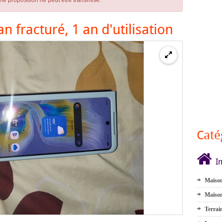
ne proposition ne peut être transmise.
n fracturé, 1 an d'utilisation
Caté
I
Maison
Maison
Terrai