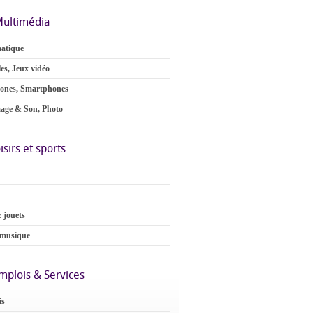
ultimédia
atique
es, Jeux vidéo
ones, Smartphones
age & Son, Photo
isirs et sports
 jouets
 musique
mplois & Services
is