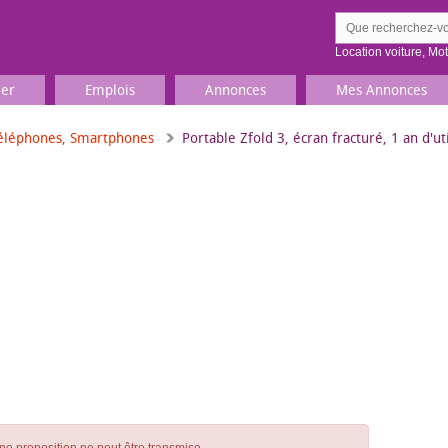
Location voiture
,
Mo
ier
Emplois
Annonces
Mes Annonces
éléphones, Smartphones
Portable Zfold 3, écran fracturé, 1 an d'uti
Comment ç
Prenez une jolie photo du
Décrivez 
TV, Image & Son, Photo
Loisirs et sports
Sports
,
Livres
Jeux & jouets
Films, musique