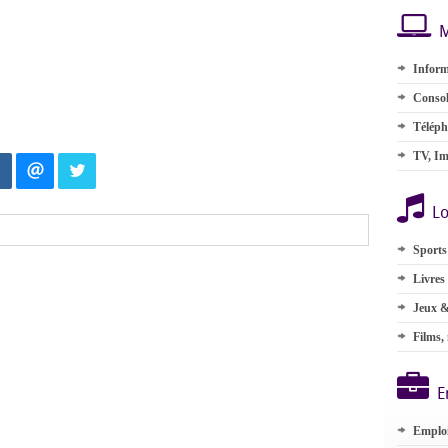
M
Inform
Consol
Téléph
TV, Im
Lo
Sports
Livres
Jeux &
Films,
E
Emplo