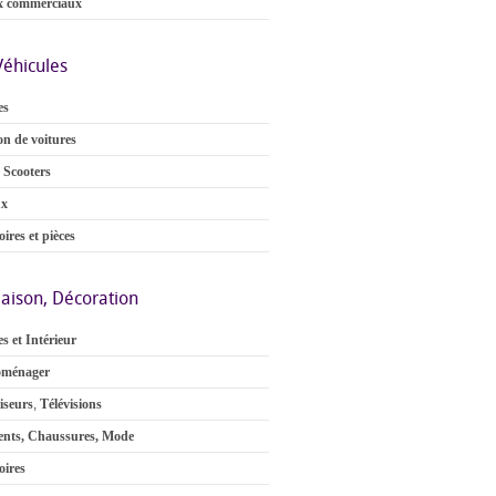
x commerciaux
Véhicules
es
on de voitures
 Scooters
ux
ires et pièces
aison, Décoration
s et Intérieur
oménager
iseurs
,
Télévisions
nts, Chaussures, Mode
oires