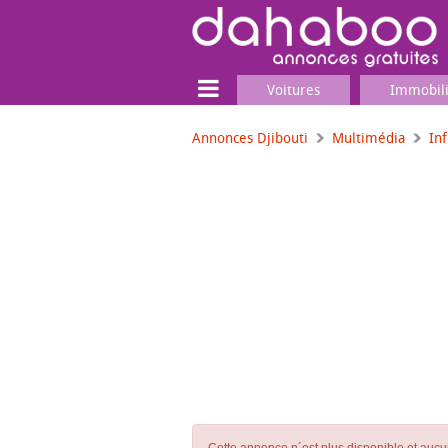
Voitures
Immobil
Annonces Djibouti
Multimédia
In
Terrain
Locaux commerciaux
Emplois & Services
Emplois
Services
Matériel professionnel