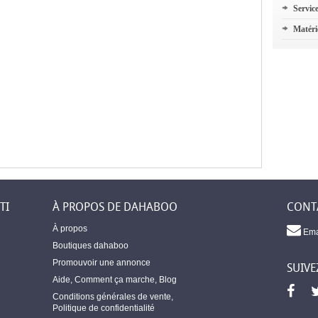
Servic
Matéri
TI
À PROPOS DE DAHABOO
CONT
À propos
Ema
Boutiques dahaboo
Promouvoir une annonce
SUIVE
Aide
,
Comment ça marche
,
Blog
Conditions générales de vente
,
Politique de confidentialité