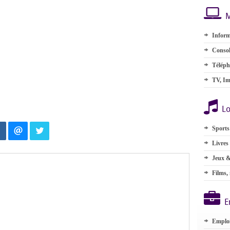
M
Inform
Consol
Téléph
TV, Im
Lo
Sports
Livres
Jeux &
Films,
E
Emplo