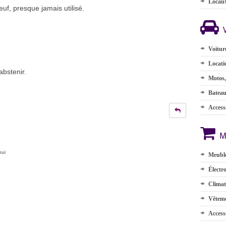
Locau
uf, presque jamais utilisé.
Voitur
Locati
abstenir.
Motos,
Batea
Accesso
M
hui
Meuble
Électr
Climat
Vêteme
Access