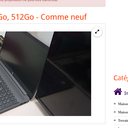
ne proposition ne peut être transmise.
8Go, 512Go - Comme neuf
Caté
I
Maison
Maison
Terrai