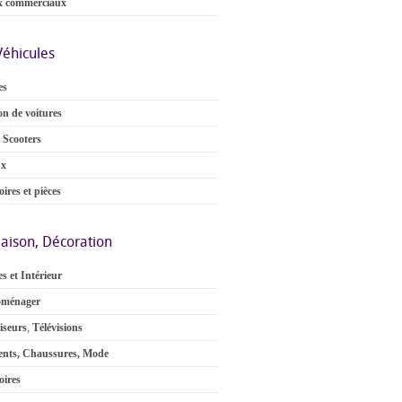
x commerciaux
Véhicules
es
on de voitures
 Scooters
ux
ires et pièces
aison, Décoration
s et Intérieur
oménager
iseurs
,
Télévisions
nts, Chaussures, Mode
oires