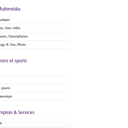
ultimédia
atique
es, Jeux vidéo
ones, Smartphones
age & Son, Photo
isirs et sports
 jouets
 musique
mplois & Services
is