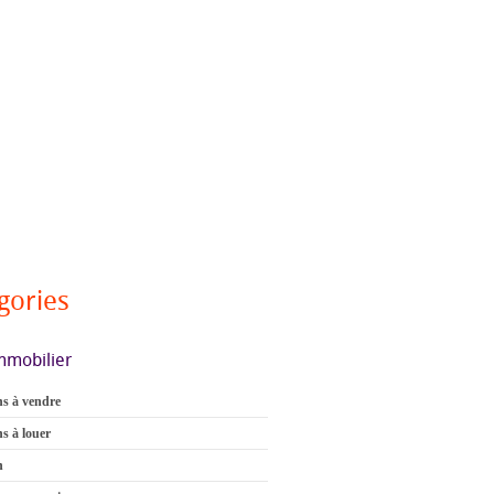
gories
mmobilier
s à vendre
s à louer
n