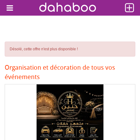
Désolé, cette offre n'est plus disponible !
Organisation et décoration de tous vos
événements