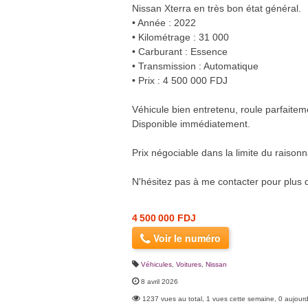
Nissan Xterra en très bon état général.
• Année : 2022
• Kilométrage : 31 000
• Carburant : Essence
• Transmission : Automatique
• Prix : 4 500 000 FDJ
Véhicule bien entretenu, roule parfait
Disponible immédiatement.
Prix négociable dans la limite du raisonn
N'hésitez pas à me contacter pour plus d
4 500 000 FDJ
Voir le numéro
Véhicules
,
Voitures
,
Nissan
8 avril 2026
1237 vues au total, 1 vues cette semaine, 0 aujourd