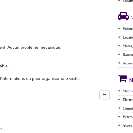
Locau
Voitur
Locati
Motos,
ement. Aucun problème mécanique.
Batea
Accesso
able.
'informations ou pour organiser une visite.
M
Meuble
Électr
Climat
Vêteme
Access
'hui