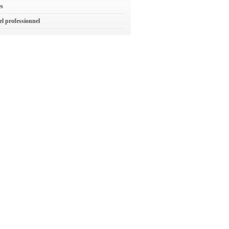
es
el professionnel