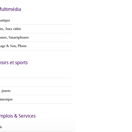
ultimédia
atique
es, Jeux vidéo
ones, Smartphones
age & Son, Photo
isirs et sports
 jouets
 musique
mplois & Services
is