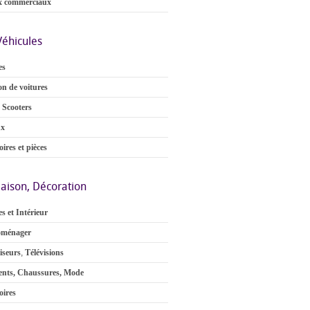
x commerciaux
Véhicules
es
on de voitures
 Scooters
ux
ires et pièces
aison, Décoration
s et Intérieur
oménager
iseurs
,
Télévisions
nts, Chaussures, Mode
oires