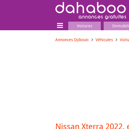
Voitures
Immobil
Annonces Djibouti
Véhicules
Voit
Terrain
Locaux commerciaux
Emplois & Services
Emplois
Services
Matériel professionnel
Nissan Xterra 2022, 