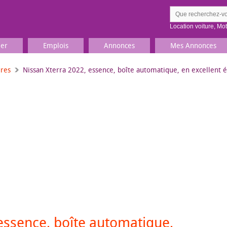
Location voiture
,
Mo
ier
Emplois
Annonces
Mes Annonces
ures
Nissan Xterra 2022, essence, boîte automatique, en excellent é
Comment ç
Prenez une jolie photo du
Décrivez 
TV, Image & Son, Photo
Loisirs et sports
Sports
,
Livres
Jeux & jouets
Films, musique
essence, boîte automatique,