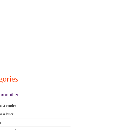
gories
mmobilier
s à vendre
s à louer
n