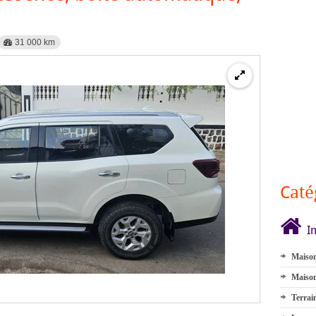
31 000 km
Caté
I
Maison
Maison
Terrai