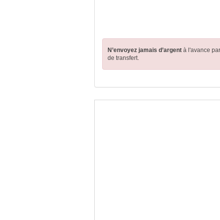
N’envoyez jamais d’argent
à l'avance pa
de transfert.