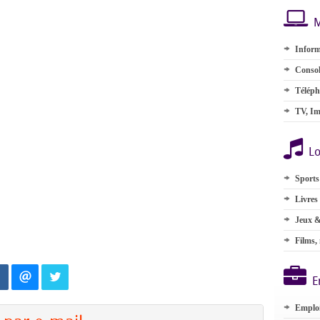
M
Inform
Consol
Téléph
TV, Im
Lo
Sports
Livres
Jeux &
Films,
E
Emplo