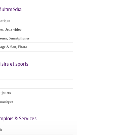
ultimédia
atique
es, Jeux vidéo
ones, Smartphones
age & Son, Photo
isirs et sports
 jouets
 musique
mplois & Services
is