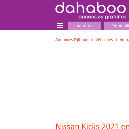
Voitures
Immobil
Annonces Djibouti
Véhicules
Voit
Terrain
Locaux commerciaux
Emplois & Services
Emplois
Services
Matériel professionnel
Nissan Kicks 2021 en