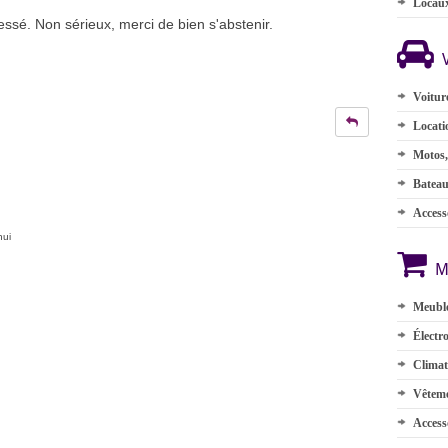
Locau
essé. Non sérieux, merci de bien s'abstenir.
Voitur
Locati
Motos,
Batea
Accesso
hui
M
Meuble
Électr
Climat
Vêteme
Access