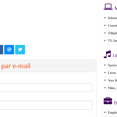
M
Inform
Consol
Téléph
TV, Im
Lo
par e-mail
Sports
Livres
Jeux &
Films,
E
Emplo