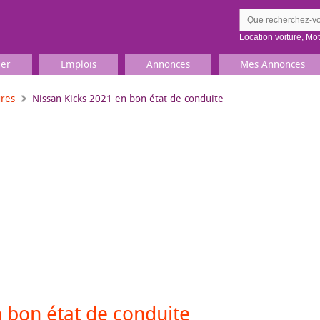
Location voiture
,
Mo
ier
Emplois
Annonces
Mes Annonces
ures
Nissan Kicks 2021 en bon état de conduite
Comment ç
Prenez une jolie photo du
Décrivez 
TV, Image & Son, Photo
Loisirs et sports
Sports
,
Livres
Jeux & jouets
Films, musique
 bon état de conduite