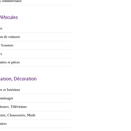
x commerciaux
Véhicules
es
on de voitures
 Scooters
ux
ires et pièces
aison, Décoration
s et Intérieur
oménager
iseurs
,
Télévisions
nts, Chaussures, Mode
oires