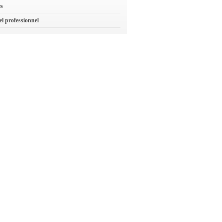
es
el professionnel