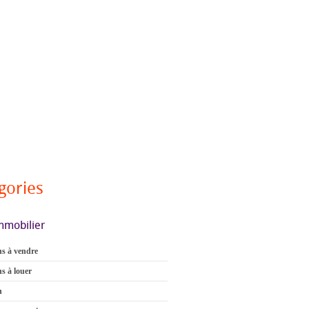
gories
mmobilier
s à vendre
s à louer
n