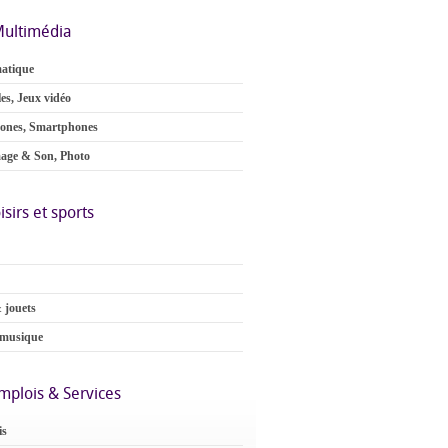
ultimédia
atique
es, Jeux vidéo
ones, Smartphones
age & Son, Photo
isirs et sports
 jouets
 musique
mplois & Services
is