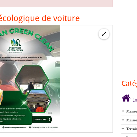
écologique de voiture
Caté
I
Maison
Maison
Terrai