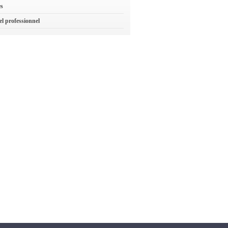
es
el professionnel