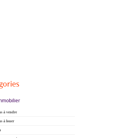
gories
mmobilier
s à vendre
s à louer
n