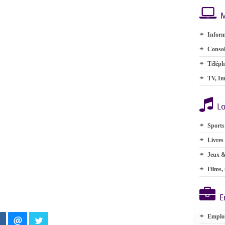
M
Inform
Consol
Téléph
TV, Im
Lo
Sports
Livres
Jeux &
Films,
E
Emplo