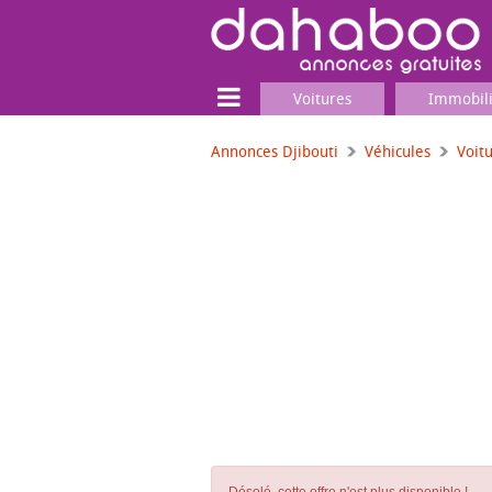
Voitures
Immobil
Annonces Djibouti
Véhicules
Voit
Terrain
Locaux commerciaux
Emplois & Services
Emplois
Services
Matériel professionnel