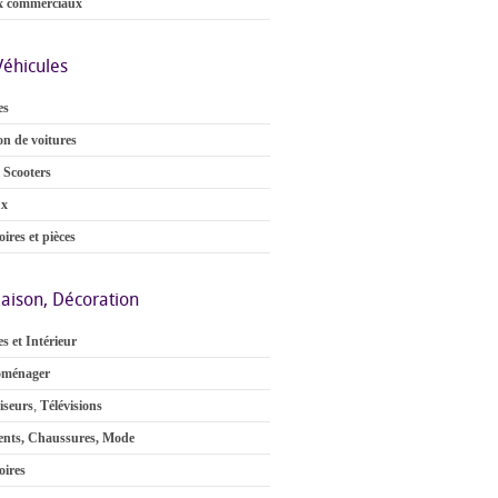
x commerciaux
Véhicules
es
on de voitures
 Scooters
ux
ires et pièces
aison, Décoration
s et Intérieur
oménager
iseurs
,
Télévisions
nts, Chaussures, Mode
oires