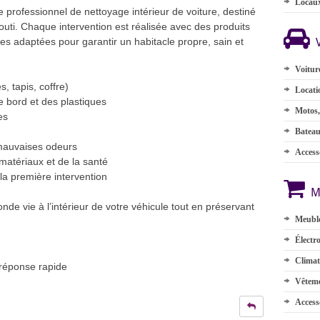
Locau
rofessionnel de nettoyage intérieur de voiture, destiné
bouti. Chaque intervention est réalisée avec des produits
s adaptées pour garantir un habitacle propre, sain et
Voitur
s, tapis, coffre)
Locati
e bord et des plastiques
Motos,
es
Batea
 mauvaises odeurs
Accesso
matériaux et de la santé
 la première intervention
M
e vie à l’intérieur de votre véhicule tout en préservant
Meuble
Électr
Climat
réponse rapide
Vêteme
Access