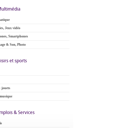
ultimédia
atique
es, Jeux vidéo
ones, Smartphones
age & Son, Photo
isirs et sports
 jouets
 musique
mplois & Services
is