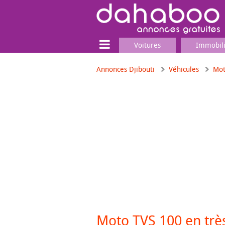
Voitures
Immobil
Annonces Djibouti
Véhicules
Mot
Terrain
Locaux commerciaux
Emplois & Services
Emplois
Services
Matériel professionnel
Moto TVS 100 en trè