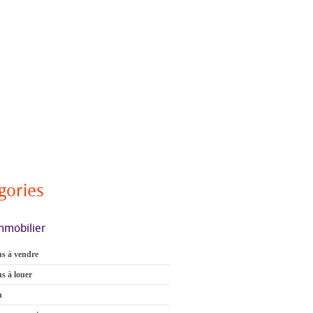
gories
mmobilier
s à vendre
s à louer
n