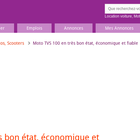
Location voiture
,
Mo
ier
Emplois
Annonces
Mes Annonces
os, Scooters
Moto TVS 100 en très bon état, économique et fiable
Comment ç
Prenez une jolie photo du
Décrivez 
TV, Image & Son, Photo
Loisirs et sports
Sports
,
Livres
Jeux & jouets
Films, musique
s bon état, économique et