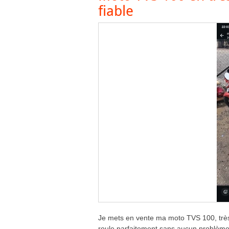
fiable
Je mets en vente ma moto TVS 100, très
roule parfaitement sans aucun problème 