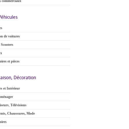
x commerciaux
Véhicules
es
on de voitures
 Scooters
ux
ires et pièces
aison, Décoration
s et Intérieur
oménager
iseurs
,
Télévisions
nts, Chaussures, Mode
oires