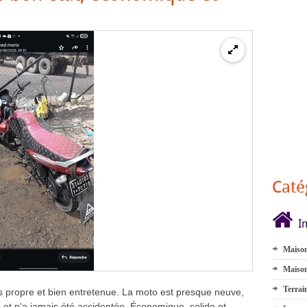
Caté
I
Maison
Maison
Terrai
 propre et bien entretenue. La moto est presque neuve,
et n'a jamais été accidentée. Économique, solide et