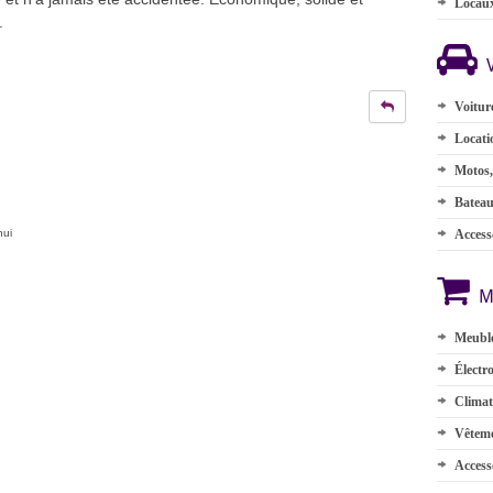
Locau
.
.
Voitur
Locati
Motos,
Batea
hui
Accesso
M
Meuble
Électr
Climat
Vêteme
Access