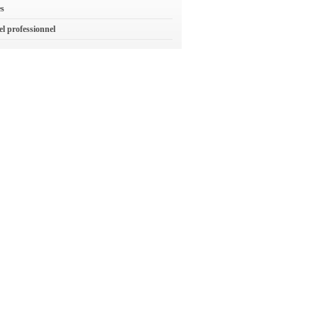
es
el professionnel