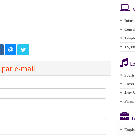
M
Inform
Consol
Téléph
TV, Im
Lo
par e-mail
Sports
Livres
Jeux &
Films,
E
Emplo