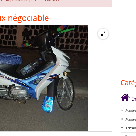
ne proposition ne peut être transmise.
ix négociable
Caté
I
Maison
Maison
Terrai