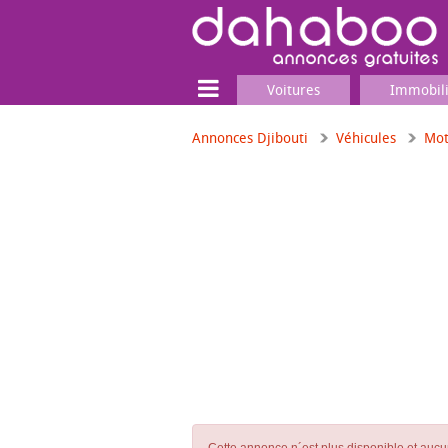
Voitures
Immobil
Annonces Djibouti
Véhicules
Mot
Terrain
Locaux commerciaux
Emplois & Services
Emplois
Services
Matériel professionnel