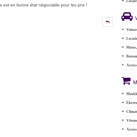
Locau
e est en bonne état négociable pour les prix !
Voitur
Locati
Motos,
Batea
Accesso
M
Meuble
Électr
Climat
Vêteme
Access