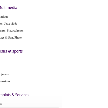
ultimédia
atique
es, Jeux vidéo
ones, Smartphones
age & Son, Photo
isirs et sports
 jouets
 musique
mplois & Services
is