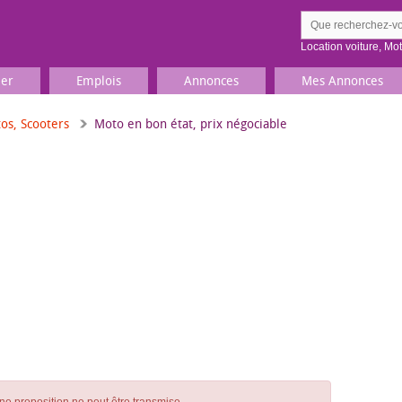
Location voiture
,
Mo
ier
Emplois
Annonces
Mes Annonces
os, Scooters
Moto en bon état, prix négociable
Comment ç
Prenez une jolie photo du
Décrivez 
TV, Image & Son, Photo
Loisirs et sports
Sports
,
Livres
Jeux & jouets
Films, musique