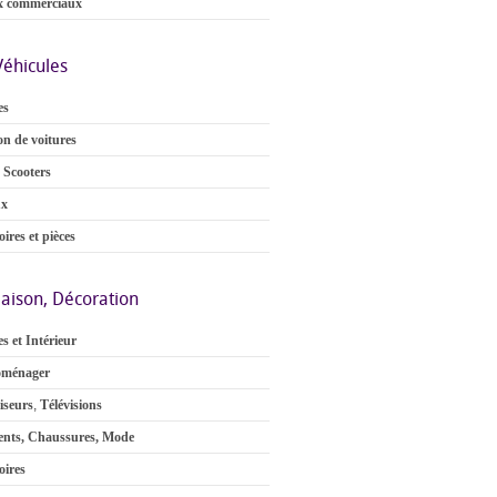
x commerciaux
Véhicules
es
on de voitures
 Scooters
ux
ires et pièces
aison, Décoration
s et Intérieur
oménager
iseurs
,
Télévisions
nts, Chaussures, Mode
oires