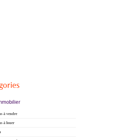
gories
mmobilier
s à vendre
s à louer
n