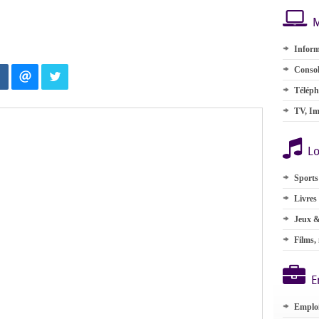
M
Inform
Consol
Téléph
TV, Im
Lo
Sports
Livres
Jeux &
Films,
E
Emplo