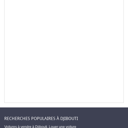
RECHERCHES POPULAIRES À DJIBOUTI
Voitures à vendre à Djibouti
,
Louer une voiture