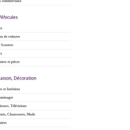
x commerciaux
Véhicules
es
on de voitures
 Scooters
ux
ires et pièces
aison, Décoration
s et Intérieur
oménager
iseurs
,
Télévisions
nts, Chaussures, Mode
oires