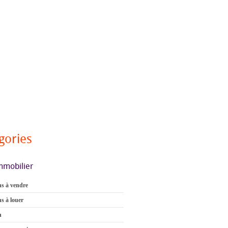
gories
mmobilier
s à vendre
s à louer
n