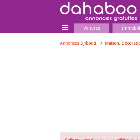
Voitures
Immobil
Annonces Djibouti
Maison, Décorati
Terrain
Locaux commerciaux
Emplois & Services
Emplois
Services
Matériel professionnel