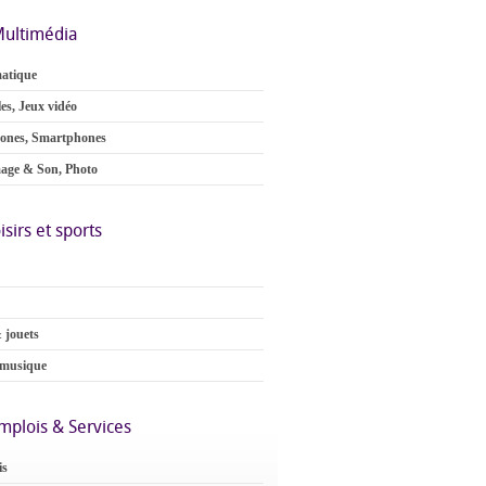
ultimédia
atique
es, Jeux vidéo
ones, Smartphones
age & Son, Photo
isirs et sports
 jouets
 musique
mplois & Services
is