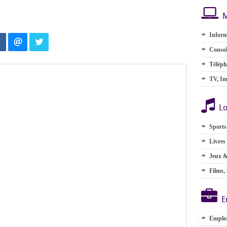
M
Inform
Consol
Téléph
TV, Im
Lo
Sports
Livres
Jeux &
Films,
E
Emplo