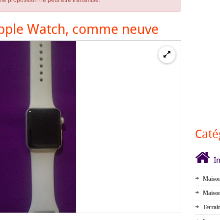
ne proposition ne peut être transmise.
pple Watch, comme neuve
Caté
I
Maison
Maison
Terrai