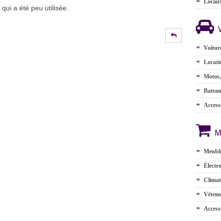
Locau
ui a été peu utilisée.
Voitur
Locati
Motos,
Batea
Accesso
M
Meuble
Électr
Climat
Vêteme
Access