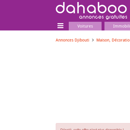
Voitures
Immobil
Annonces Djibouti
Maison, Décorati
Terrain
Locaux commerciaux
Emplois & Services
Emplois
Services
Matériel professionnel