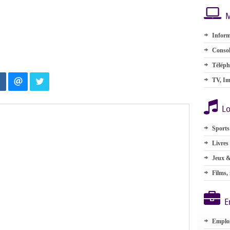
M
Inform
Consol
Téléph
TV, Im
Lo
Sports
Livres
Jeux &
Films,
E
Emplo