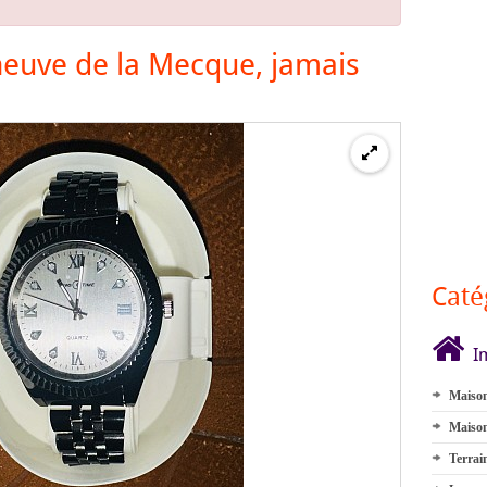
euve de la Mecque, jamais
Caté
I
Maison
Maison
Terrai