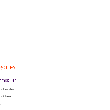
gories
mmobilier
s à vendre
s à louer
n