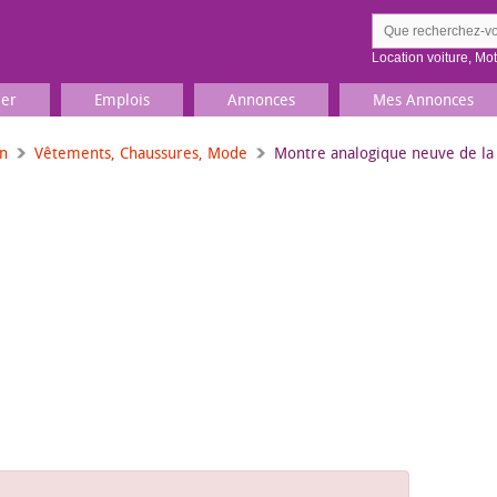
Location voiture
,
Mo
ier
Emplois
Annonces
Mes Annonces
on
Vêtements, Chaussures, Mode
Montre analogique neuve de la 
Comment ç
Prenez une jolie photo du
Décrivez 
TV, Image & Son, Photo
Loisirs et sports
Sports
,
Livres
Jeux & jouets
Films, musique