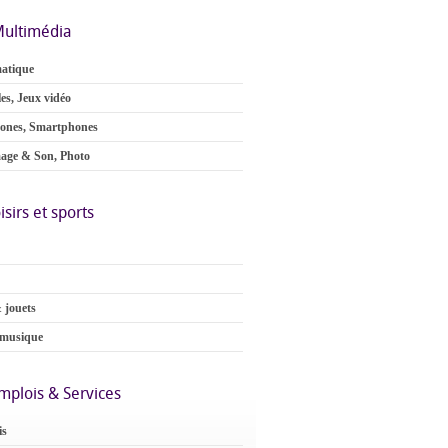
ultimédia
atique
es, Jeux vidéo
ones, Smartphones
age & Son, Photo
isirs et sports
 jouets
 musique
mplois & Services
is