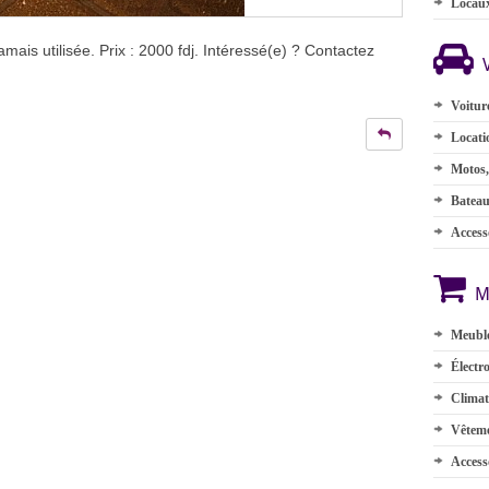
Locau
is utilisée. Prix : 2000 fdj. Intéressé(e) ? Contactez
Voitur
Locati
Motos,
Batea
Accesso
M
Meuble
Électr
Climat
Vêteme
Access