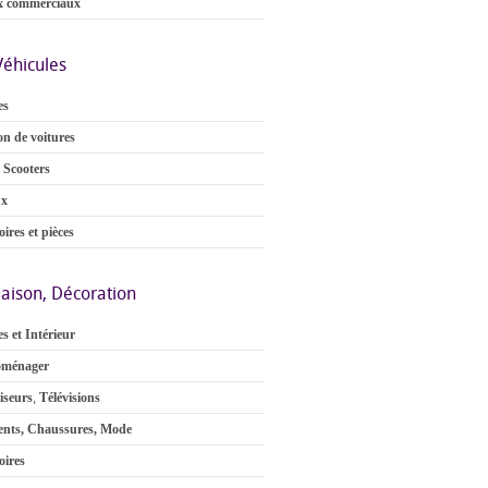
x commerciaux
Véhicules
es
on de voitures
 Scooters
ux
ires et pièces
aison, Décoration
s et Intérieur
oménager
iseurs
,
Télévisions
nts, Chaussures, Mode
oires