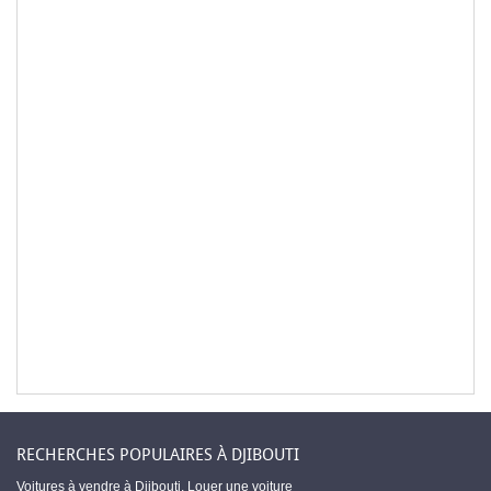
RECHERCHES POPULAIRES À DJIBOUTI
Voitures à vendre à Djibouti
,
Louer une voiture