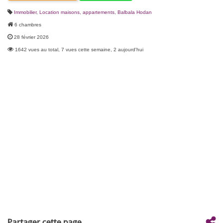
Immobilier
,
Location maisons, appartements
,
Balbala Hodan
6 chambres
28 février 2026
1642 vues au total, 7 vues cette semaine, 2 aujourd'hui
Partager cette page