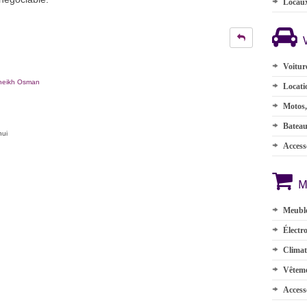
Locau
Voitur
heikh Osman
Locati
Motos,
Batea
hui
Accesso
M
Meuble
Électr
Climat
Vêteme
Access