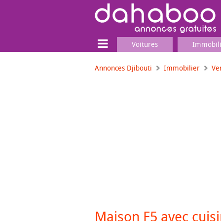
Voitures
Immobil
Annonces Djibouti
Immobilier
Ve
Terrain
Locaux commerciaux
Emplois & Services
Emplois
Services
Matériel professionnel
Maison F5 avec cuisi