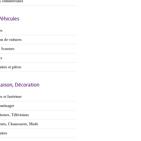
x commerciaux
Véhicules
es
on de voitures
 Scooters
ux
ires et pièces
aison, Décoration
s et Intérieur
oménager
iseurs
,
Télévisions
nts, Chaussures, Mode
oires