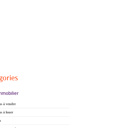
gories
mmobilier
s à vendre
s à louer
n