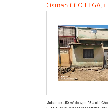
Osman CCO EEGA, tit
Maison de 150 m² de type F5 à cité Chei
CCO, avec un titre foncier complet. Prix