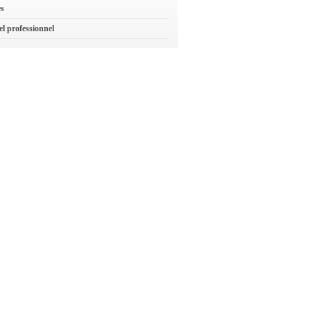
es
el professionnel