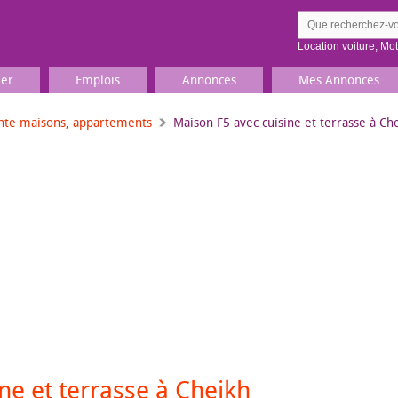
Location voiture
,
Mo
ier
Emplois
Annonces
Mes Annonces
nte maisons, appartements
Maison F5 avec cuisine et terrasse à C
Comment ç
Prenez une jolie photo du
Décrivez 
TV, Image & Son, Photo
Loisirs et sports
Sports
,
Livres
Jeux & jouets
Films, musique
ne et terrasse à Cheikh