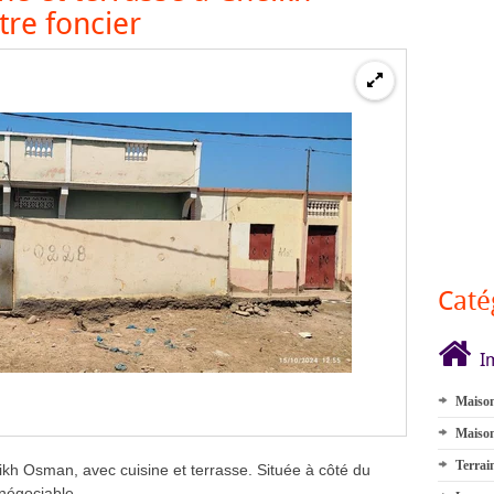
re foncier
Caté
I
Maison
Maison
Terrai
kh Osman, avec cuisine et terrasse. Située à côté du
 négociable.