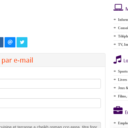
M
Inform
Consol
Téléph
TV, Im
par e-mail
Lo
Sports
Livres
Jeux &
Films,
E
Emplo