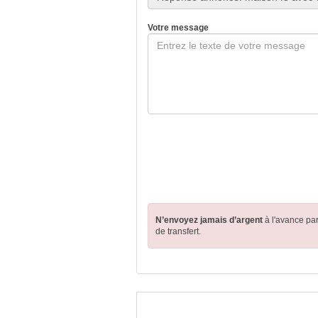
Votre message
N’envoyez jamais d’argent
à l'avance pa
de transfert.