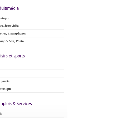
ultimédia
atique
es, Jeux vidéo
ones, Smartphones
age & Son, Photo
isirs et sports
 jouets
 musique
mplois & Services
is