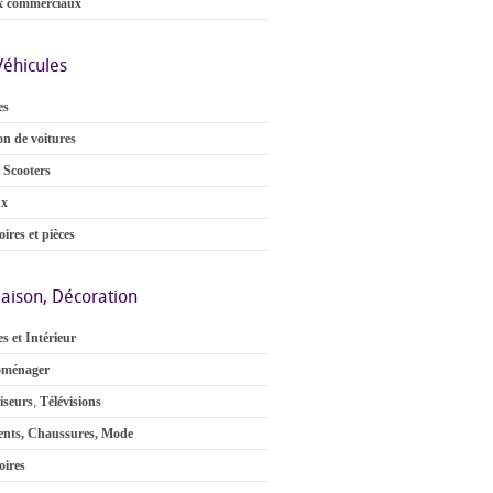
x commerciaux
Véhicules
es
on de voitures
 Scooters
ux
ires et pièces
aison, Décoration
s et Intérieur
oménager
iseurs
,
Télévisions
nts, Chaussures, Mode
oires