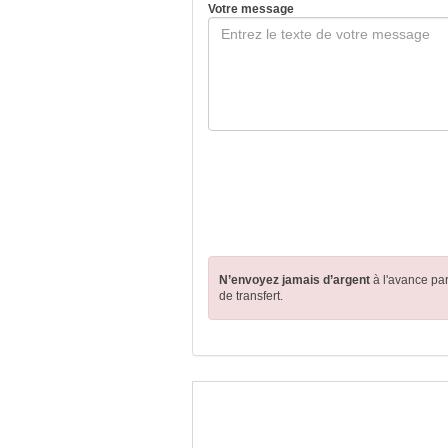
Votre message
N’envoyez jamais d’argent
à l'avance pa
de transfert.