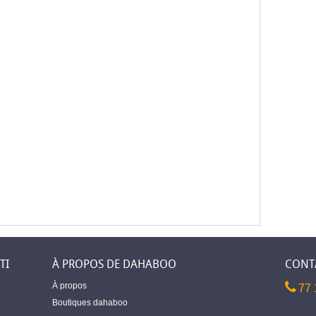
TI
À PROPOS DE DAHABOO
CONT
À propos
77 
Boutiques dahaboo