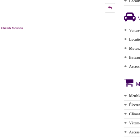
Locau
a Cheikh Moussa
Voitur
Locati
Motos,
Batea
Accesso
M
Meuble
Électr
Climat
Vêteme
Access