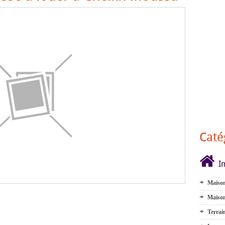
Caté
I
Maison
Maison
Terrai