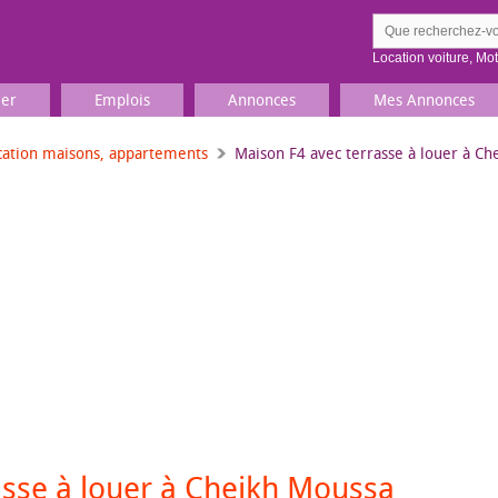
Location voiture
,
Mo
ier
Emplois
Annonces
Mes Annonces
cation maisons, appartements
Maison F4 avec terrasse à louer à C
Comment ç
Prenez une jolie photo du
Décrivez 
TV, Image & Son, Photo
Loisirs et sports
Sports
,
Livres
Jeux & jouets
Films, musique
asse à louer à Cheikh Moussa