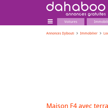
Voitures
Immobil
Annonces Djibouti
Immobilier
Lo
Terrain
Locaux commerciaux
Emplois & Services
Emplois
Services
Matériel professionnel
Maison F4 avec terr