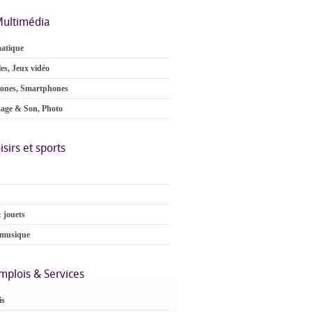
ultimédia
atique
es, Jeux vidéo
ones, Smartphones
age & Son, Photo
isirs et sports
 jouets
 musique
mplois & Services
is