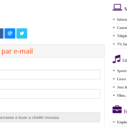
M
Inform
Consol
Téléph
TV, Im
par e-mail
Lo
Sports
Livres
Jeux &
Films,
E
Emplo