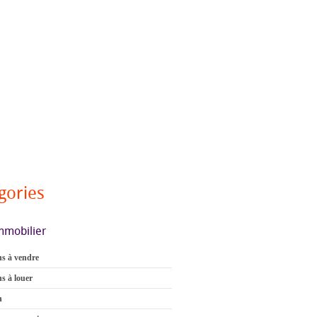
gories
mmobilier
s à vendre
s à louer
n