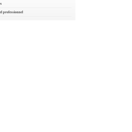
es
el professionnel