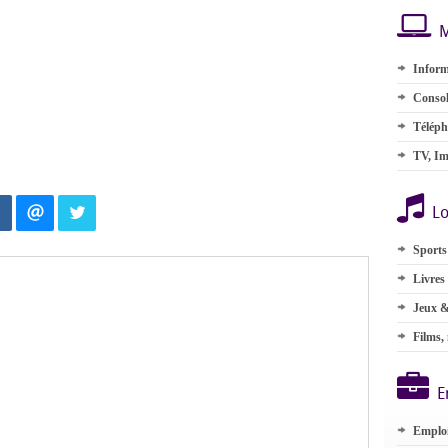
M
Inform
Consol
Téléph
TV, Im
Lo
Sports
Livres
Jeux &
Films,
E
Emplo