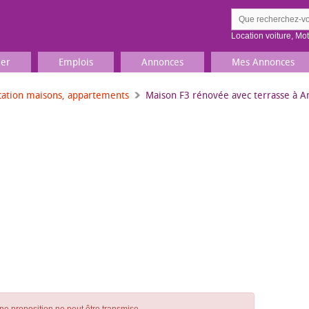
Location voiture
,
Mo
ier
Emplois
Annonces
Mes Annonces
cation maisons, appartements
Maison F3 rénovée avec terrasse à 
Comment ç
Prenez une jolie photo du
Décrivez 
TV, Image & Son, Photo
Loisirs et sports
Sports
,
Livres
Jeux & jouets
Films, musique