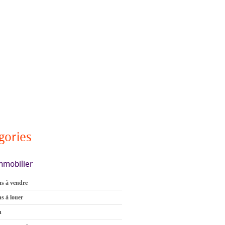
gories
mmobilier
s à vendre
s à louer
n