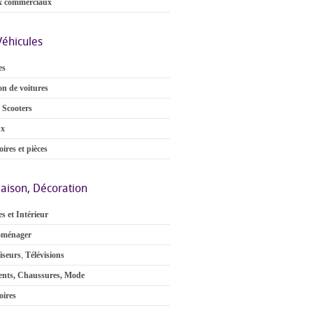
x commerciaux
Véhicules
es
on de voitures
 Scooters
ux
ires et pièces
aison, Décoration
s et Intérieur
oménager
iseurs
,
Télévisions
nts, Chaussures, Mode
oires