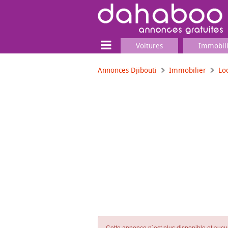
Voitures
Immobil
Annonces Djibouti
Immobilier
Lo
Terrain
Locaux commerciaux
Emplois & Services
Emplois
Services
Matériel professionnel