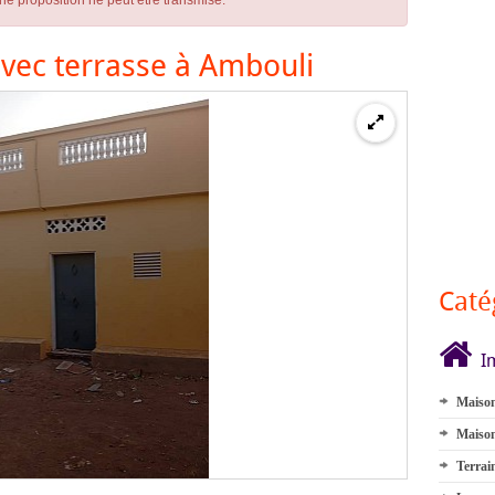
ne proposition ne peut être transmise.
vec terrasse à Ambouli
Caté
I
Maison
Maison
Terrai