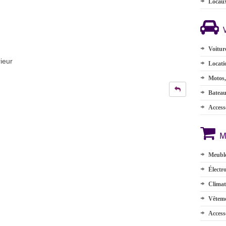
Locau
Voitur
rieur
Locati
Motos,
Batea
Accesso
M
Meuble
Électr
Climat
Vêteme
Access