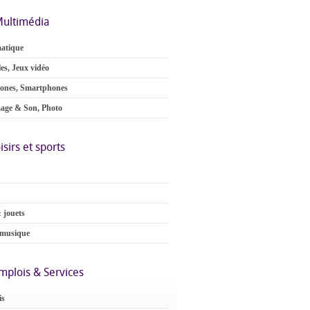
ultimédia
atique
es, Jeux vidéo
ones, Smartphones
age & Son, Photo
isirs et sports
 jouets
 musique
mplois & Services
is