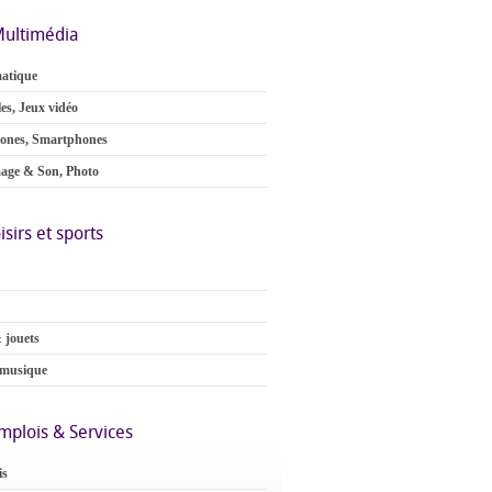
ultimédia
atique
es, Jeux vidéo
ones, Smartphones
age & Son, Photo
isirs et sports
 jouets
 musique
mplois & Services
is