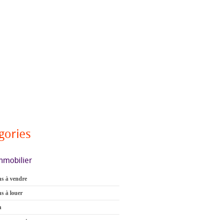
gories
mmobilier
s à vendre
s à louer
n