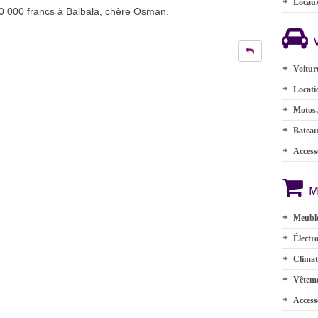
Locau
0 000 francs à Balbala, chère Osman.
Voitur
Locati
Motos,
Batea
Accesso
M
Meuble
Électr
Climat
Vêteme
Access