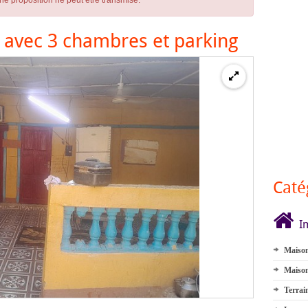
ne proposition ne peut être transmise.
a avec 3 chambres et parking
Caté
I
Maison
Maison
Terrai