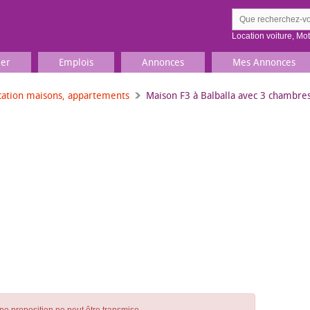
Location voiture
,
Mo
ier
Emplois
Annonces
Mes Annonces
cation maisons, appartements
Maison F3 à Balballa avec 3 chambres
Comment ç
Prenez une jolie photo du
Décrivez 
TV, Image & Son, Photo
Loisirs et sports
Sports
,
Livres
Jeux & jouets
Films, musique