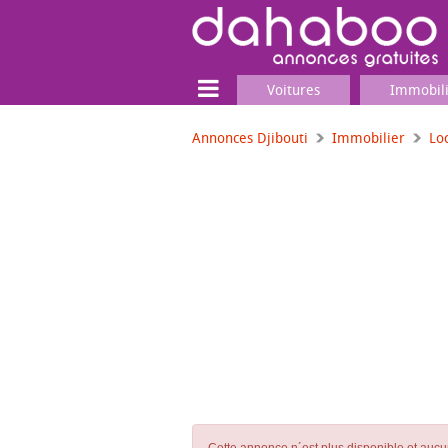
Voitures
Immobil
Annonces Djibouti
Immobilier
Lo
Terrain
Locaux commerciaux
Emplois & Services
Emplois
Services
Matériel professionnel