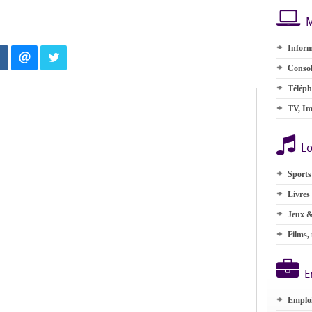
M
Inform
Consol
Téléph
TV, Im
Lo
Sports
Livres
Jeux &
Films,
E
Emplo