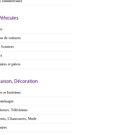
x commerciaux
Véhicules
es
on de voitures
 Scooters
ux
ires et pièces
aison, Décoration
s et Intérieur
oménager
iseurs
,
Télévisions
nts, Chaussures, Mode
oires