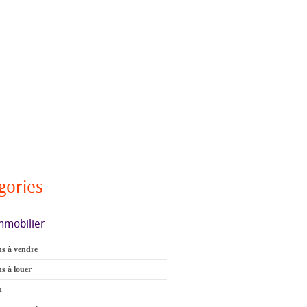
gories
mmobilier
s à vendre
s à louer
n