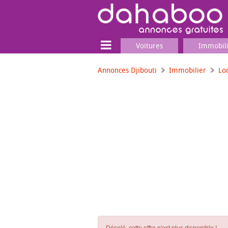
Voitures
Immobil
Annonces Djibouti
Immobilier
Lo
Terrain
Locaux commerciaux
Emplois & Services
Emplois
Services
Matériel professionnel