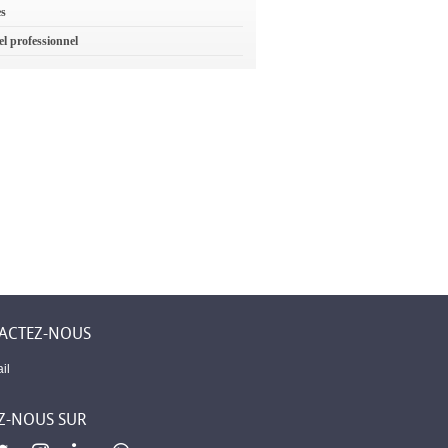
es
el professionnel
ACTEZ-NOUS
il
Z-NOUS SUR