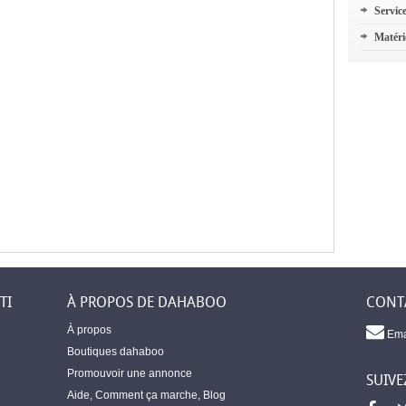
Servic
Matéri
TI
À PROPOS DE DAHABOO
CONT
À propos
Ema
Boutiques dahaboo
Promouvoir une annonce
SUIVE
Aide
,
Comment ça marche
,
Blog