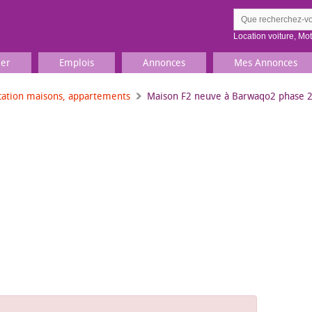
Location voiture
,
Mo
ier
Emplois
Annonces
Mes Annonces
cation maisons, appartements
Maison F2 neuve à Barwaqo2 phase 
Comment ç
Prenez une jolie photo du
Décrivez 
TV, Image & Son, Photo
Loisirs et sports
Sports
,
Livres
Jeux & jouets
Films, musique