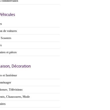
x commerciaux
Véhicules
es
on de voitures
 Scooters
ux
ires et pièces
aison, Décoration
s et Intérieur
oménager
iseurs
,
Télévisions
nts, Chaussures, Mode
oires