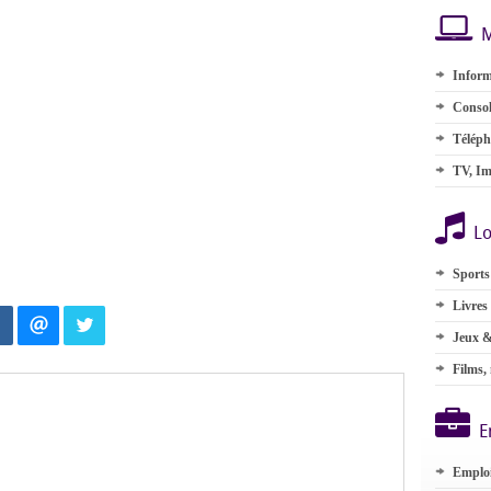
M
Inform
Consol
Téléph
TV, Im
Lo
Sports
Livres
Jeux &
Films,
E
Emplo