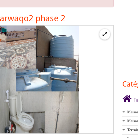
Barwaqo2 phase 2
Caté
I
Maison
Maison
Terrai