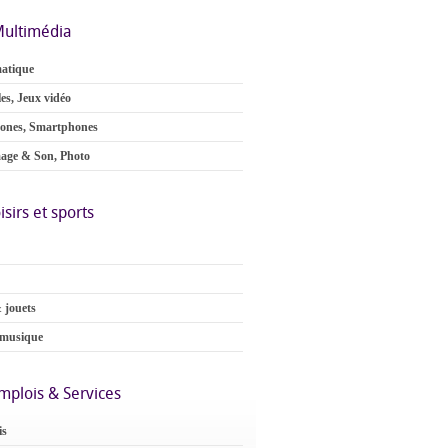
ultimédia
atique
es, Jeux vidéo
ones, Smartphones
age & Son, Photo
isirs et sports
 jouets
 musique
mplois & Services
is