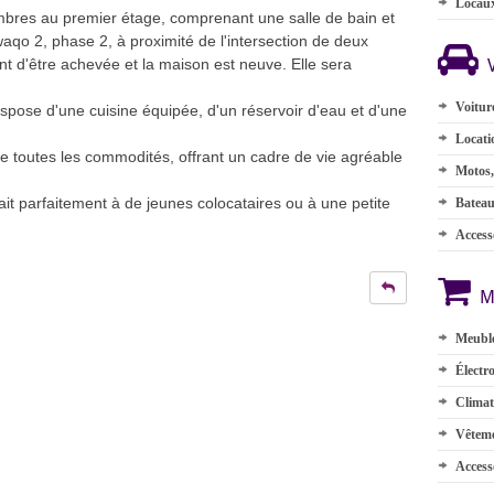
Locau
mbres au premier étage, comprenant une salle de bain et
aqo 2, phase 2, à proximité de l'intersection de deux
t d'être achevée et la maison est neuve. Elle sera
Voitur
spose d'une cuisine équipée, d'un réservoir d'eau et d'une
Locati
de toutes les commodités, offrant un cadre de vie agréable
Motos,
rait parfaitement à de jeunes colocataires ou à une petite
Batea
Accesso
M
Meuble
Électr
Climat
Vêteme
Access