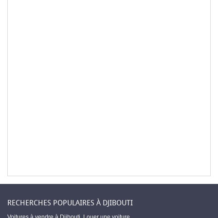
RECHERCHES POPULAIRES À DJIBOUTI
Voitures à vendre à Djibouti
,
Louer une voiture