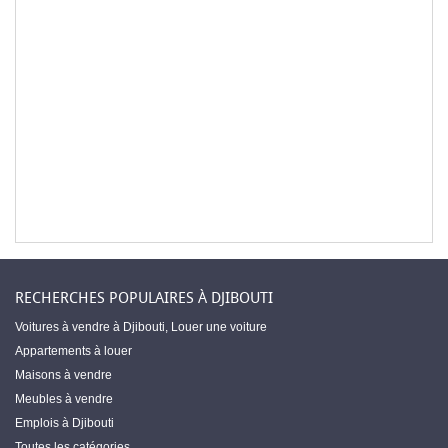
RECHERCHES POPULAIRES À DJIBOUTI
Voitures à vendre à Djibouti
,
Louer une voiture
Appartements à louer
Maisons à vendre
Meubles à vendre
Emplois à Djibouti
Toutes les catégories