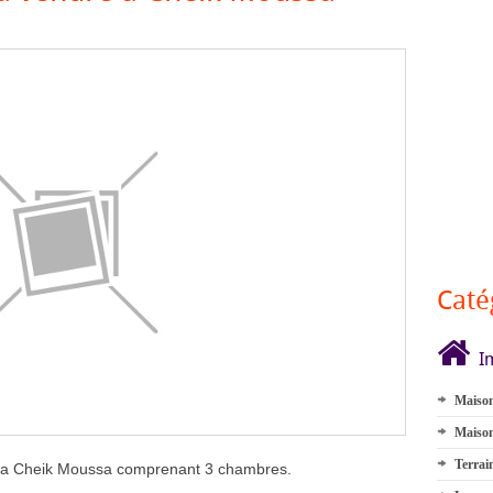
Caté
I
Maison
Maison
Terrai
la Cheik Moussa comprenant 3 chambres.