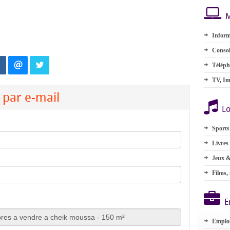
M
Inform
Consol
Téléph
TV, Im
par e-mail
Lo
Sports
Livres
Jeux &
Films,
E
Emplo