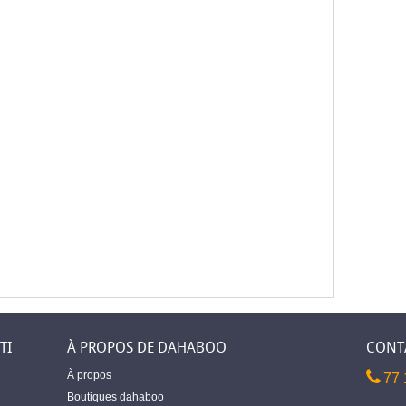
TI
À PROPOS DE DAHABOO
CONT
À propos
77 
Boutiques dahaboo