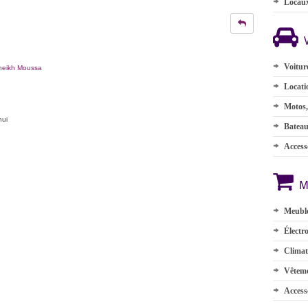
Locau
Voitur
heikh Moussa
Locati
Motos,
hui
Batea
Accesso
M
Meuble
Électr
Climat
Vêteme
Access