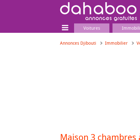
Voitures
Immobil
Annonces Djibouti
Immobilier
V
Terrain
Locaux commerciaux
Emplois & Services
Emplois
Services
Matériel professionnel
Maison 3 chambres à