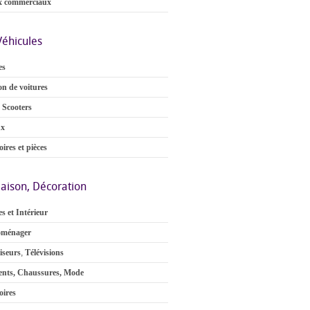
x commerciaux
Véhicules
es
on de voitures
 Scooters
ux
ires et pièces
aison, Décoration
s et Intérieur
oménager
iseurs
,
Télévisions
nts, Chaussures, Mode
oires