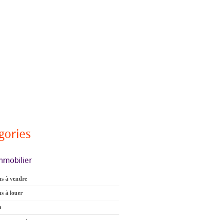
gories
mmobilier
s à vendre
s à louer
n