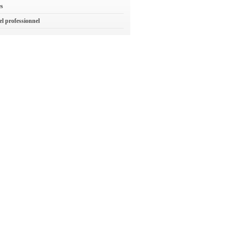
es
el professionnel