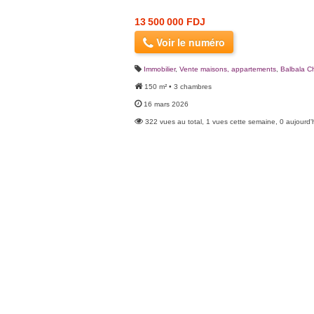
13 500 000 FDJ
Voir le numéro
Immobilier
,
Vente maisons, appartements
,
Balbala C
150 m² • 3 chambres
16 mars 2026
322 vues au total, 1 vues cette semaine, 0 aujourd'