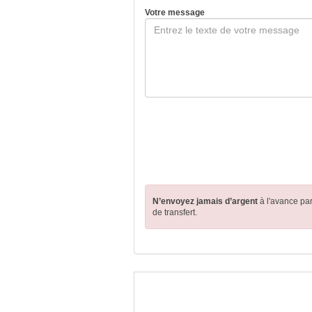
Votre message
N’envoyez jamais d’argent
à l'avance pa
de transfert.