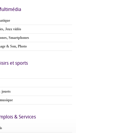
ultimédia
atique
es, Jeux vidéo
ones, Smartphones
age & Son, Photo
isirs et sports
 jouets
 musique
mplois & Services
is