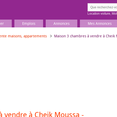
Location voiture
,
Mo
ier
Emplois
Annonces
Mes Annonces
ente maisons, appartements
Maison 3 chambres à vendre à Cheik 
Comment ç
Prenez une jolie photo du
Décrivez 
TV, Image & Son, Photo
Loisirs et sports
Sports
,
Livres
Jeux & jouets
Films, musique
 vendre à Cheik Moussa -