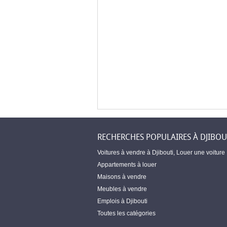
RECHERCHES POPULAIRES À DJIBOU
Voitures à vendre à Djibouti
,
Louer une voiture
Appartements à louer
Maisons à vendre
Meubles à vendre
Emplois à Djibouti
Toutes les catégories