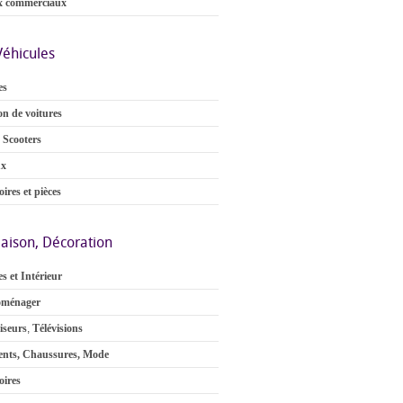
x commerciaux
Véhicules
es
on de voitures
 Scooters
ux
ires et pièces
aison, Décoration
s et Intérieur
oménager
iseurs
,
Télévisions
nts, Chaussures, Mode
oires