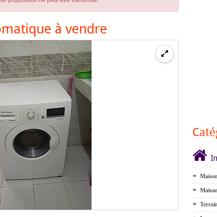
ne proposition ne peut être transmise.
omatique à vendre
Caté
I
Maison
Maison
Terrai