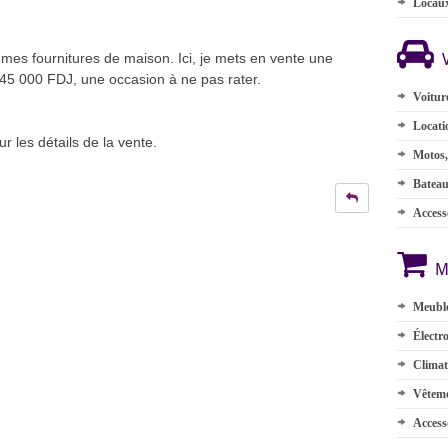
Locau
 mes fournitures de maison. Ici, je mets en vente une
45 000 FDJ, une occasion à ne pas rater.
Voitur
Locati
 les détails de la vente.
Motos,
Batea
Accesso
M
Meuble
Électr
Climat
Vêteme
Access