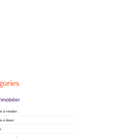
gories
mmobilier
s à vendre
s à louer
n