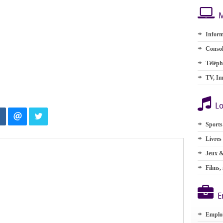
M
Inform
Consol
Téléph
TV, Im
Lo
Sports
Livres
Jeux &
Films,
E
Emplo