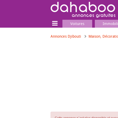
Voitures
Immobil
Annonces Djibouti
Maison, Décorati
Terrain
Locaux commerciaux
Emplois & Services
Emplois
Services
Matériel professionnel