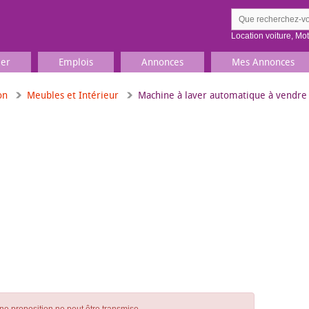
Location voiture
,
Mo
ier
Emplois
Annonces
Mes Annonces
on
Meubles et Intérieur
Machine à laver automatique à vendre
Comment ç
Prenez une jolie photo du
Décrivez 
TV, Image & Son, Photo
Loisirs et sports
Sports
,
Livres
Jeux & jouets
Films, musique