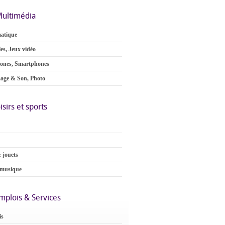
ultimédia
atique
es, Jeux vidéo
ones, Smartphones
age & Son, Photo
isirs et sports
 jouets
 musique
mplois & Services
is