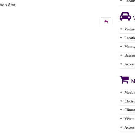
Locau
bon état.
Voitur
Locati
Motos,
Batea
Accesso
M
Meuble
Électr
Climat
Vêteme
Access