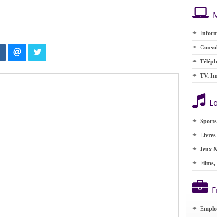
M
Inform
Consol
Téléph
TV, Im
Lo
Sports
Livres
Jeux &
Films,
E
Emplo