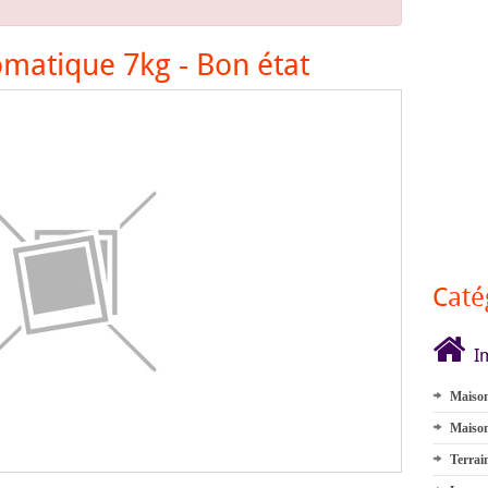
omatique 7kg - Bon état
Caté
I
Maison
Maison
Terrai