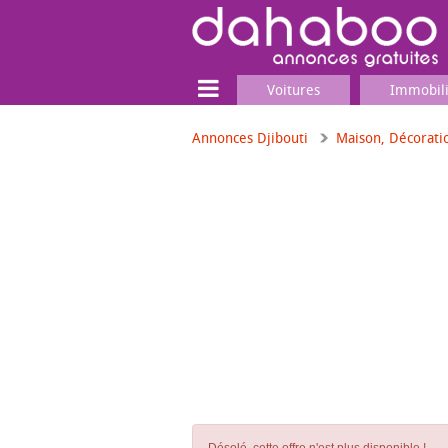
Voitures
Immobil
Annonces Djibouti
Maison, Décorati
Terrain
Locaux commerciaux
Emplois & Services
Emplois
Services
Matériel professionnel