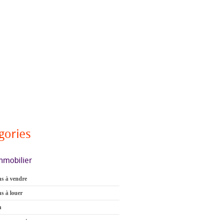
gories
mmobilier
s à vendre
s à louer
n