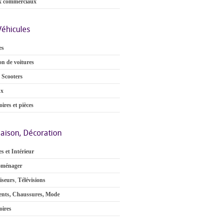
x commerciaux
Véhicules
es
on de voitures
 Scooters
ux
ires et pièces
aison, Décoration
s et Intérieur
oménager
iseurs
,
Télévisions
nts, Chaussures, Mode
oires