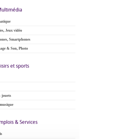
ultimédia
atique
es, Jeux vidéo
ones, Smartphones
age & Son, Photo
isirs et sports
 jouets
 musique
mplois & Services
is