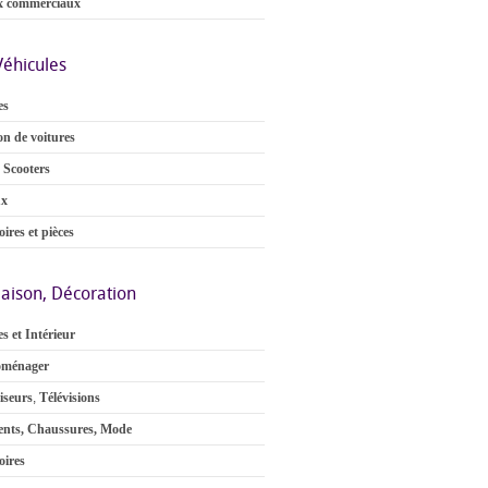
x commerciaux
Véhicules
es
on de voitures
 Scooters
ux
ires et pièces
aison, Décoration
s et Intérieur
oménager
iseurs
,
Télévisions
nts, Chaussures, Mode
oires