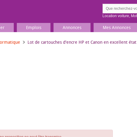
Location voiture
,
Mo
ier
Emplois
Annonces
Mes Annonces
formatique
Lot de cartouches d'encre HP et Canon en excellent état
Comment ç
Prenez une jolie photo du
Décrivez 
TV, Image & Son, Photo
Loisirs et sports
Sports
,
Livres
Jeux & jouets
Films, musique