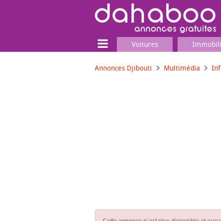
Voitures
Immobil
Annonces Djibouti
Multimédia
In
Terrain
Locaux commerciaux
Emplois & Services
Emplois
Services
Matériel professionnel