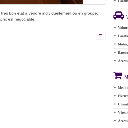
Locau
 très bon état à vendre individuellement ou en groupe.
prix est négociable.
Voitur
Locati
Motos,
Batea
Accesso
M
Meuble
Électr
Climat
Vêteme
Access