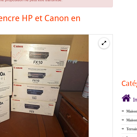
ne proposition ne peut être transmise.
'encre HP et Canon en
Caté
I
Maison
Maison
Terrai