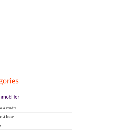
gories
mmobilier
s à vendre
s à louer
n