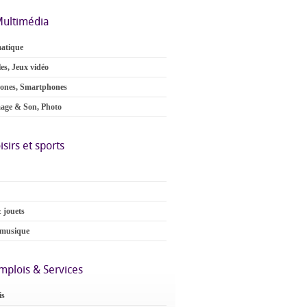
ultimédia
atique
es, Jeux vidéo
ones, Smartphones
age & Son, Photo
isirs et sports
 jouets
 musique
mplois & Services
is