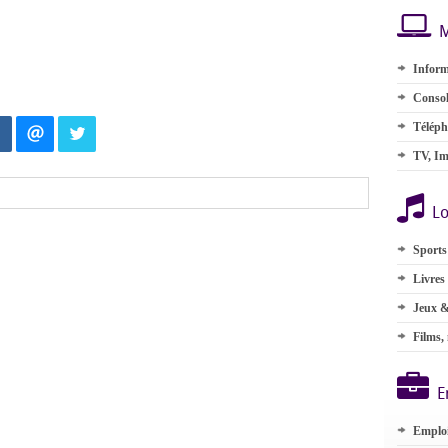
M
Inform
Consol
Téléph
TV, Im
Lo
Sports
Livres
Jeux &
Films,
E
Emplo