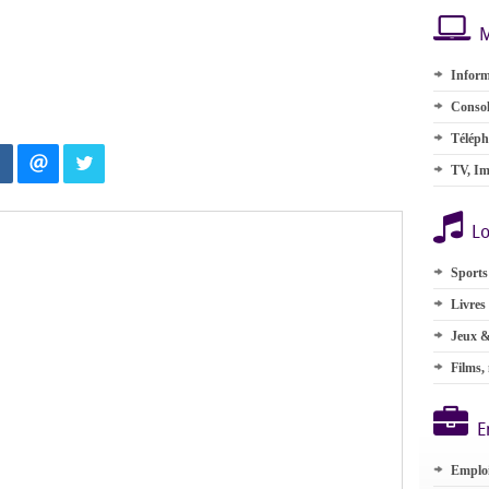
M
Inform
Consol
Téléph
TV, Im
Lo
Sports
Livres
Jeux &
Films,
E
Emplo