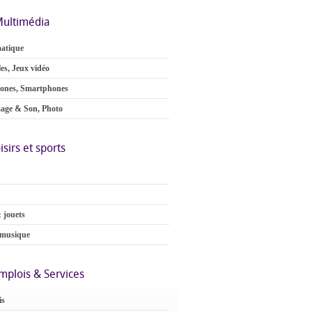
ultimédia
atique
es, Jeux vidéo
ones, Smartphones
age & Son, Photo
isirs et sports
 jouets
 musique
mplois & Services
is