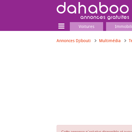
Voitures
Immobil
Annonces Djibouti
Multimédia
T
Terrain
Locaux commerciaux
Emplois & Services
Emplois
Services
Matériel professionnel