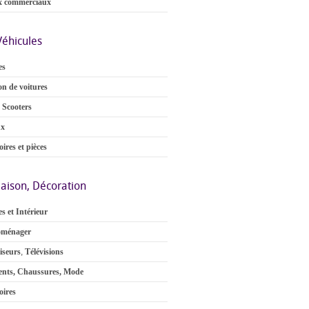
x commerciaux
Véhicules
es
on de voitures
 Scooters
ux
ires et pièces
aison, Décoration
s et Intérieur
oménager
iseurs
,
Télévisions
nts, Chaussures, Mode
oires