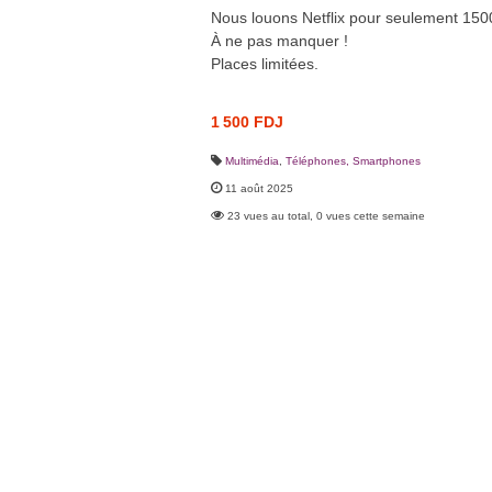
Nous louons Netflix pour seulement 150
À ne pas manquer !
Places limitées.
1 500 FDJ
Multimédia
,
Téléphones, Smartphones
11 août 2025
23 vues au total, 0 vues cette semaine