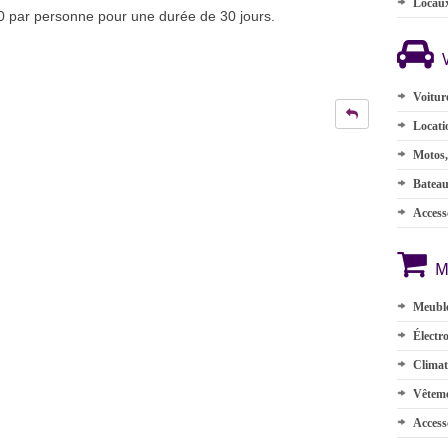
Locau
0 par personne pour une durée de 30 jours.
Voitur
Locati
Motos,
Batea
Accesso
M
Meuble
Électr
Climat
Vêteme
Access