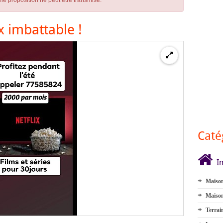
ne proposition ne peut être transmise.
ix imbattable !
Caté
I
Maison
Maison
Terrai