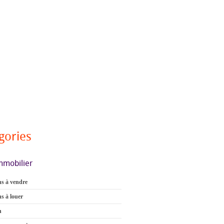
gories
mmobilier
s à vendre
s à louer
n