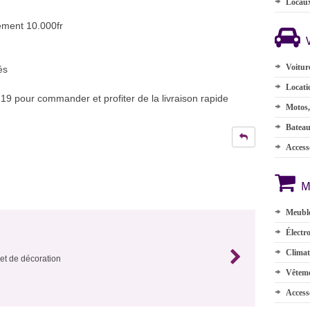
Locau
lement 10.000fr
Voitur
és
Locati
9 pour commander et profiter de la livraison rapide
Motos,
Batea
Accesso
M
Meuble
Électr
Climat
t de décoration
Vêteme
Access