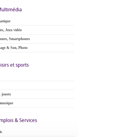
ultimédia
atique
es, Jeux vidéo
ones, Smartphones
age & Son, Photo
isirs et sports
 jouets
 musique
mplois & Services
is