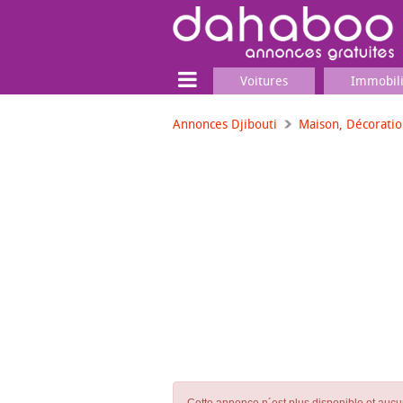
Voitures
Immobil
Annonces Djibouti
Maison, Décorati
Terrain
Locaux commerciaux
Emplois & Services
Emplois
Services
Matériel professionnel