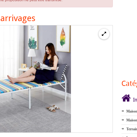
ne proposition ne peut être transmise.
 arrivages
Caté
I
Maison
Maison
Terrai