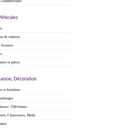
x commerciaux
Véhicules
es
on de voitures
 Scooters
ux
ires et pièces
aison, Décoration
s et Intérieur
oménager
iseurs
,
Télévisions
nts, Chaussures, Mode
oires