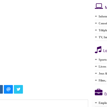
M
Inform
Consol
Téléph
TV, Im
Lo
Sports
Livres
Jeux &
Films,
E
Emplo