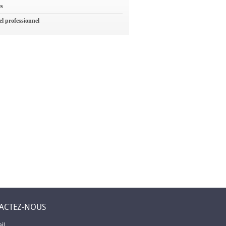
es
el professionnel
ACTEZ-NOUS
il