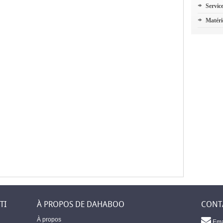
Servic
Matéri
TI
À PROPOS DE DAHABOO
CONT
À propos
Ema