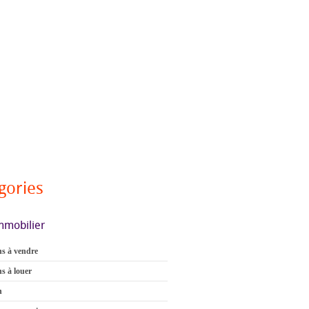
gories
mmobilier
s à vendre
s à louer
n