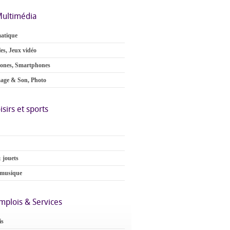
ultimédia
atique
es, Jeux vidéo
ones, Smartphones
age & Son, Photo
isirs et sports
 jouets
 musique
mplois & Services
is