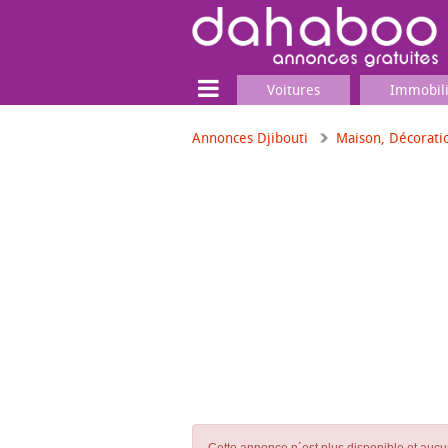
Voitures
Immobil
Annonces Djibouti
Maison, Décorati
Terrain
Locaux commerciaux
Emplois & Services
Emplois
Services
Matériel professionnel