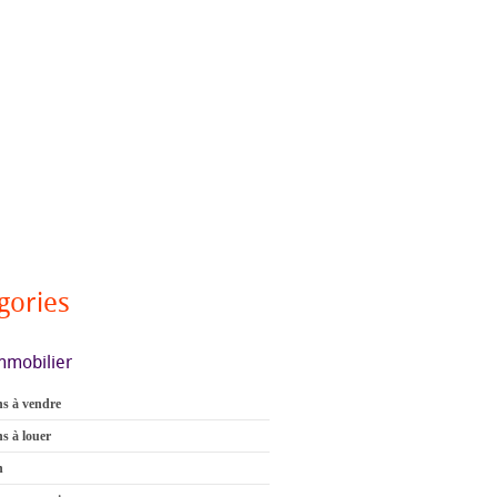
gories
mmobilier
s à vendre
s à louer
n