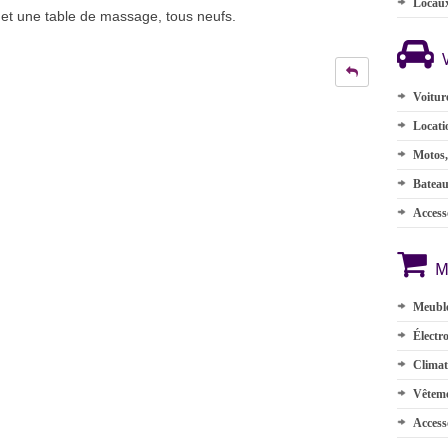
Locau
 et une table de massage, tous neufs.
Voitur
Locati
Motos,
Batea
Accesso
M
Meuble
Électr
Climat
Vêteme
Access