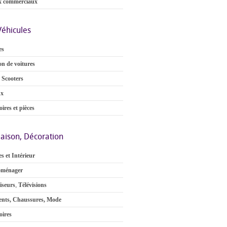
x commerciaux
Véhicules
es
on de voitures
 Scooters
ux
ires et pièces
aison, Décoration
s et Intérieur
oménager
iseurs
,
Télévisions
nts, Chaussures, Mode
oires