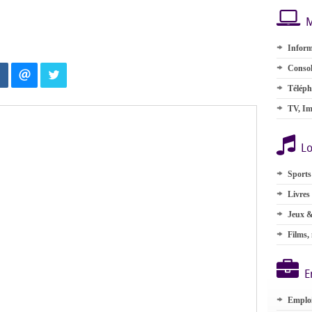
M
Inform
Consol
Téléph
TV, Im
Lo
Sports
Livres
Jeux &
Films,
E
Emplo