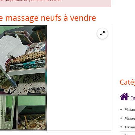
ne proposition ne peut être transmise.
de massage neufs à vendre
Caté
I
Maison
Maison
Terrai