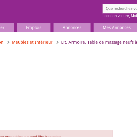
Location voiture
,
Mo
ier
Emplois
Annonces
Mes Annonces
on
Meubles et Intérieur
Lit, Armoire, Table de massage neufs 
Comment ç
Prenez une jolie photo du
Décrivez 
TV, Image & Son, Photo
Loisirs et sports
Sports
,
Livres
Jeux & jouets
Films, musique