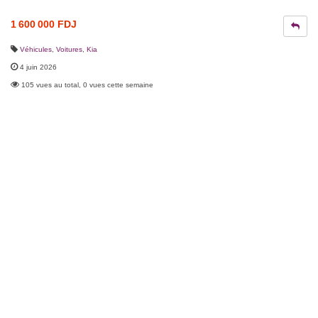
1 600 000 FDJ
Véhicules
,
Voitures
,
Kia
4 juin 2026
105 vues au total, 0 vues cette semaine