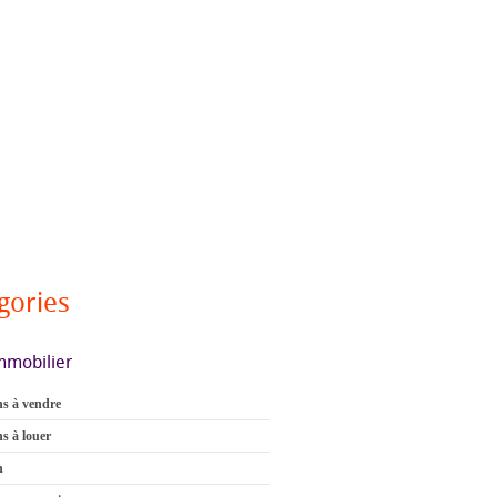
gories
mmobilier
s à vendre
s à louer
n