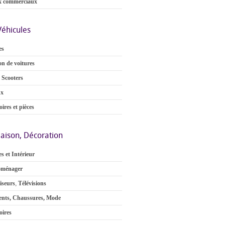
x commerciaux
Véhicules
es
on de voitures
 Scooters
ux
ires et pièces
aison, Décoration
s et Intérieur
oménager
iseurs
,
Télévisions
nts, Chaussures, Mode
oires