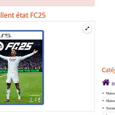
llent état FC25
Caté
I
Maison
Maison
Terrai