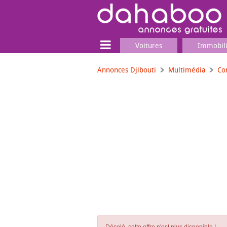
Voitures
Immobil
Annonces Djibouti
Multimédia
Co
Terrain
Locaux commerciaux
Emplois & Services
Emplois
Services
Matériel professionnel