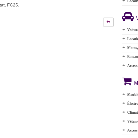
Locau
tat, FC25.
Voitur
Locati
Motos,
Batea
Accesso
M
Meuble
Électr
Climat
Vêteme
Access