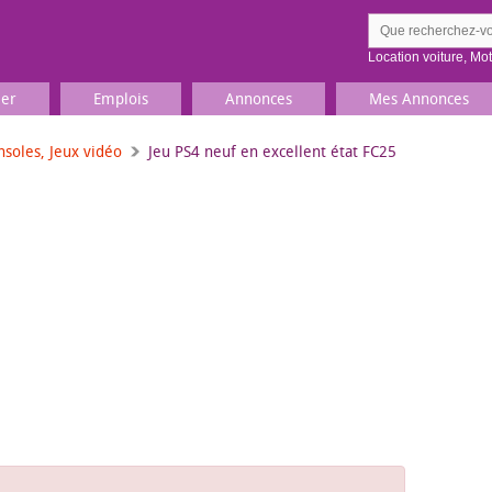
Location voiture
,
Mo
ier
Emplois
Annonces
Mes Annonces
nsoles, Jeux vidéo
Jeu PS4 neuf en excellent état FC25
Comment ç
Prenez une jolie photo du
Décrivez 
TV, Image & Son, Photo
Loisirs et sports
Sports
,
Livres
Jeux & jouets
Films, musique