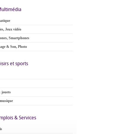
ultimédia
atique
es, Jeux vidéo
ones, Smartphones
age & Son, Photo
isirs et sports
 jouets
 musique
mplois & Services
is