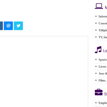
M
Inform
Consol
Téléph
TV, Im
Lo
Sports
Livres
Jeux &
Films,
E
Emplo