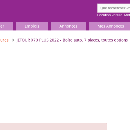
Location voiture
,
Mo
ier
Emplois
Annonces
Mes Annonces
tures
JETOUR X70 PLUS 2022 - Boîte auto, 7 places, toutes options
Comment ç
Prenez une jolie photo du
Décrivez 
TV, Image & Son, Photo
Loisirs et sports
Sports
,
Livres
Jeux & jouets
Films, musique