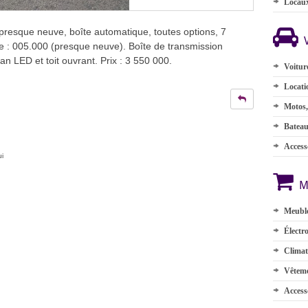
Locau
sque neuve, boîte automatique, toutes options, 7
e : 005.000 (presque neuve). Boîte de transmission
an LED et toit ouvrant. Prix : 3 550 000.
Voitur
Locati
Motos,
Batea
Accesso
ui
M
Meuble
Électr
Climat
Vêteme
Access