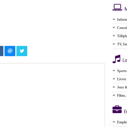
M
Inform
Consol
Téléph
TV, Im
Lo
Sports
Livres
Jeux &
Films,
E
Emplo