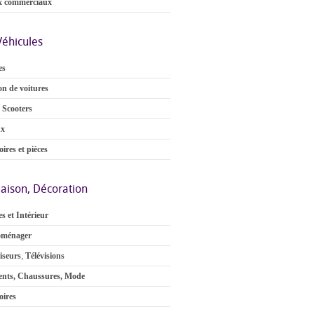
x commerciaux
Véhicules
es
on de voitures
 Scooters
ux
ires et pièces
aison, Décoration
s et Intérieur
oménager
iseurs
,
Télévisions
nts, Chaussures, Mode
oires