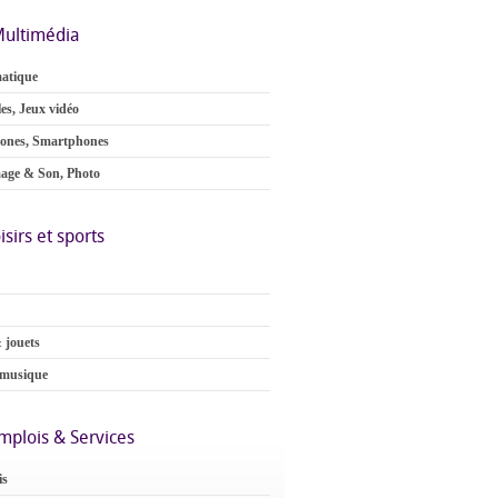
ultimédia
atique
es, Jeux vidéo
ones, Smartphones
age & Son, Photo
isirs et sports
 jouets
 musique
mplois & Services
is