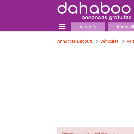
Voitures
Immobil
Annonces Djibouti
Véhicules
Voi
Terrain
Locaux commerciaux
Emplois & Services
Emplois
Services
Matériel professionnel