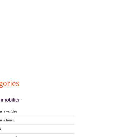
gories
mmobilier
s à vendre
s à louer
n