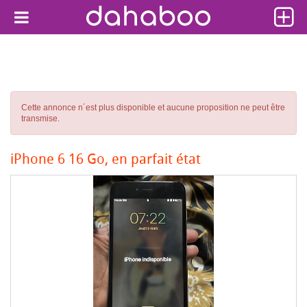
Cette annonce n´est plus disponible et aucune proposition ne peut être
transmise.
iPhone 6 16 Go, en parfait état