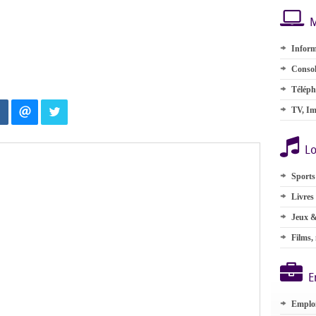
M
Inform
Consol
Téléph
TV, Im
Lo
Sports
Livres
Jeux &
Films,
E
Emplo