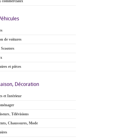
x commerciaux
Véhicules
es
on de voitures
 Scooters
ux
ires et pièces
aison, Décoration
s et Intérieur
oménager
iseurs
,
Télévisions
nts, Chaussures, Mode
oires