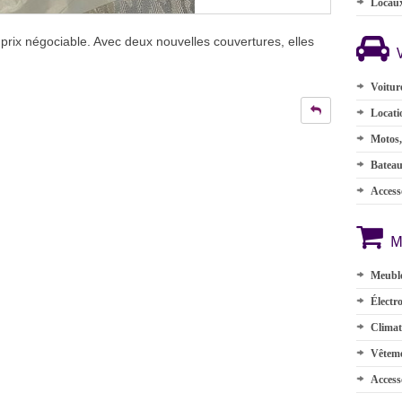
Locau
prix négociable. Avec deux nouvelles couvertures, elles
Voitur
Locati
Motos,
Batea
Accesso
M
Meuble
Électr
Climat
Vêteme
Access