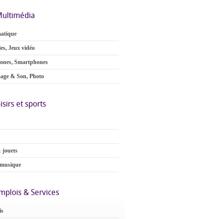
ultimédia
atique
es, Jeux vidéo
ones, Smartphones
age & Son, Photo
isirs et sports
 jouets
 musique
mplois & Services
is