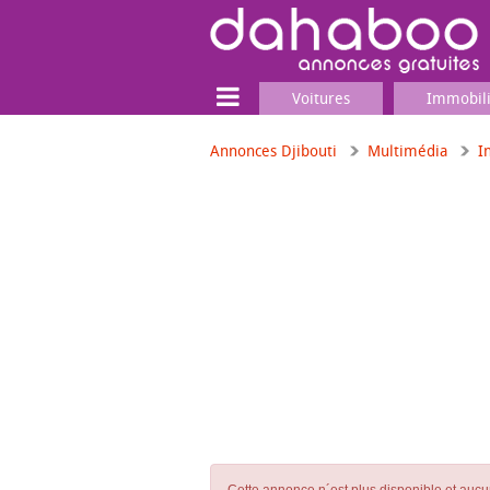
Voitures
Immobil
Annonces Djibouti
Multimédia
I
Terrain
Locaux commerciaux
Emplois & Services
Emplois
Services
Matériel professionnel