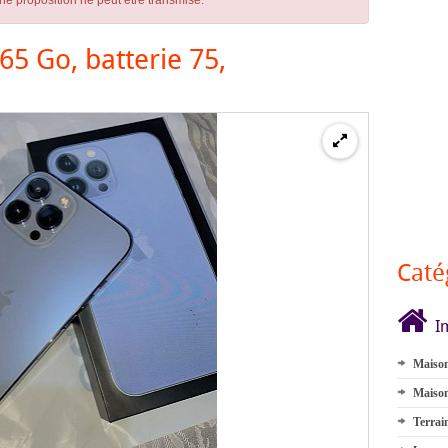
ne proposition ne peut être transmise.
5 Go, batterie 75,
Caté
I
Maison
Maison
Terrai