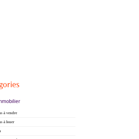
gories
mmobilier
s à vendre
s à louer
n