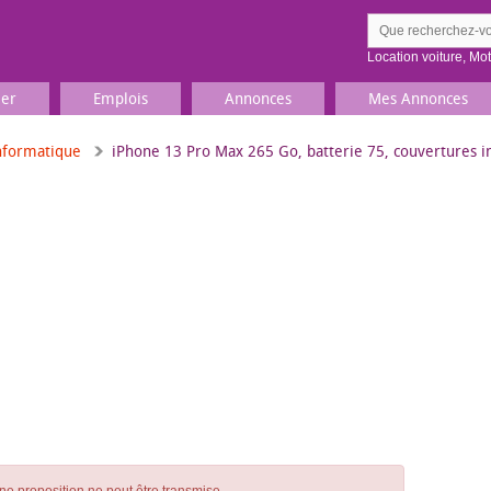
Location voiture
,
Mo
ier
Emplois
Annonces
Mes Annonces
nformatique
iPhone 13 Pro Max 265 Go, batterie 75, couvertures i
Comment ç
Prenez une jolie photo du
Décrivez 
TV, Image & Son, Photo
Loisirs et sports
Sports
,
Livres
Jeux & jouets
Films, musique