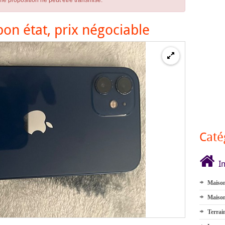
ne proposition ne peut être transmise.
on état, prix négociable
Caté
I
Maison
Maison
Terrai