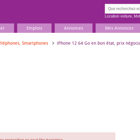
Location voiture
,
Mo
ier
Emplois
Annonces
Mes Annonces
éléphones, Smartphones
iPhone 12 64 Go en bon état, prix négoci
Comment ç
Prenez une jolie photo du
Décrivez 
TV, Image & Son, Photo
Loisirs et sports
Sports
,
Livres
Jeux & jouets
Films, musique