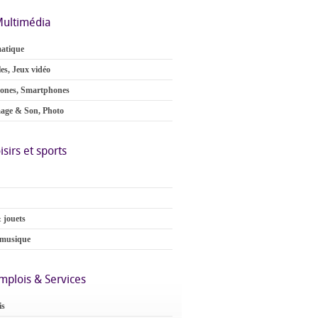
ultimédia
atique
es, Jeux vidéo
ones, Smartphones
age & Son, Photo
isirs et sports
 jouets
 musique
mplois & Services
is