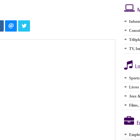
M
Inform
Consol
Téléph
TV, Im
Lo
Sports
Livres
Jeux &
Films,
E
Emplo