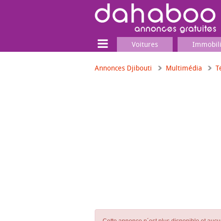
Voitures
Immobil
Annonces Djibouti
Multimédia
T
Terrain
Locaux commerciaux
Emplois & Services
Emplois
Services
Matériel professionnel