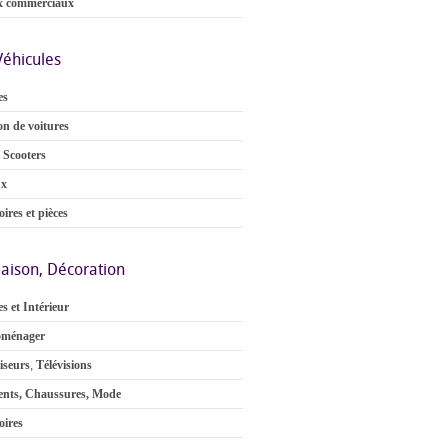
x commerciaux
Véhicules
es
on de voitures
 Scooters
ux
ires et pièces
aison, Décoration
s et Intérieur
oménager
iseurs
,
Télévisions
nts, Chaussures, Mode
oires