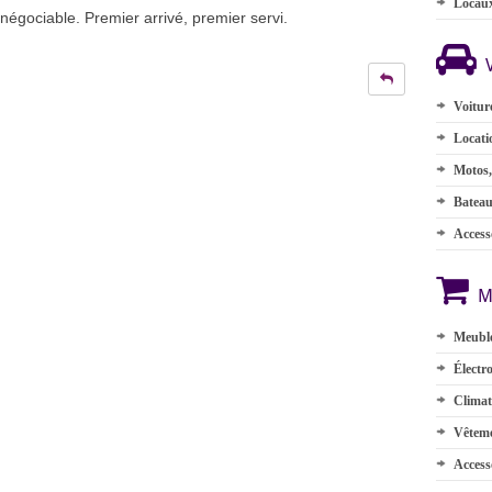
Locau
négociable. Premier arrivé, premier servi.
Voitur
Locati
Motos,
Batea
Accesso
M
Meuble
Électr
Climat
Vêteme
Access