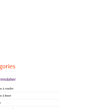
gories
mmobilier
s à vendre
s à louer
n