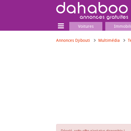
Voitures
Immobil
Annonces Djibouti
Multimédia
T
Terrain
Locaux commerciaux
Emplois & Services
Emplois
Services
Matériel professionnel