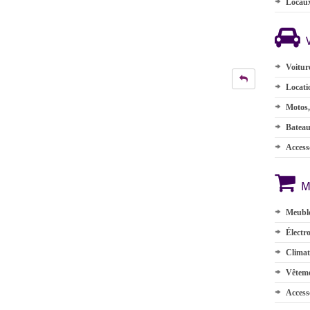
Locau
Voitur
Locati
Motos,
Batea
Accesso
M
Meuble
Électr
Climat
Vêteme
Access