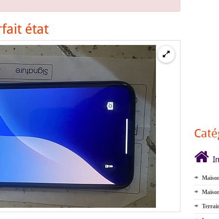
fait état
Caté
I
Maison
Maison
Terrai