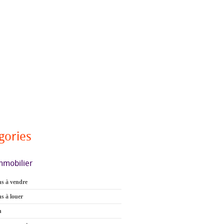
gories
mmobilier
s à vendre
s à louer
n