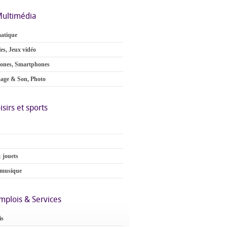
ultimédia
atique
es, Jeux vidéo
ones, Smartphones
age & Son, Photo
isirs et sports
 jouets
 musique
mplois & Services
is