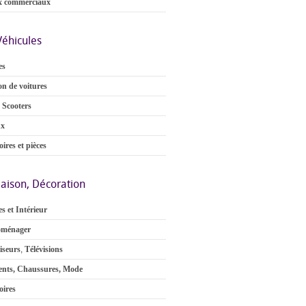
x commerciaux
Véhicules
es
on de voitures
 Scooters
ux
ires et pièces
aison, Décoration
s et Intérieur
oménager
iseurs
,
Télévisions
nts, Chaussures, Mode
oires