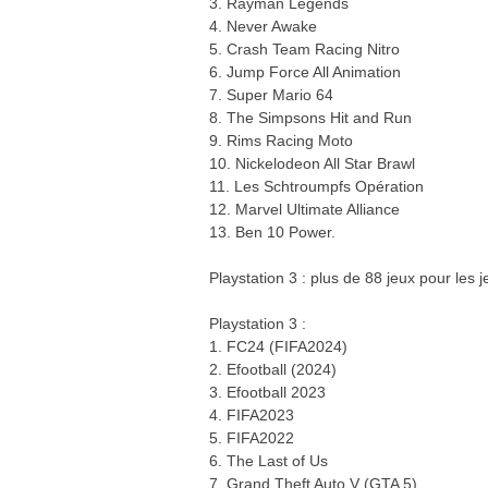
3. Rayman Legends
4. Never Awake
5. Crash Team Racing Nitro
6. Jump Force All Animation
7. Super Mario 64
8. The Simpsons Hit and Run
9. Rims Racing Moto
10. Nickelodeon All Star Brawl
11. Les Schtroumpfs Opération
12. Marvel Ultimate Alliance
13. Ben 10 Power.
Playstation 3 : plus de 88 jeux pour les j
Playstation 3 :
1. FC24 (FIFA2024)
2. Efootball (2024)
3. Efootball 2023
4. FIFA2023
5. FIFA2022
6. The Last of Us
7. Grand Theft Auto V (GTA 5)