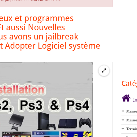
ne proposition ne peut être transmise.
s jeux et programmes
Et aussi Nouvelles
s avons un jailbreak
nt Adopter Logiciel système
Caté
I
Maison
Maison
Terrai