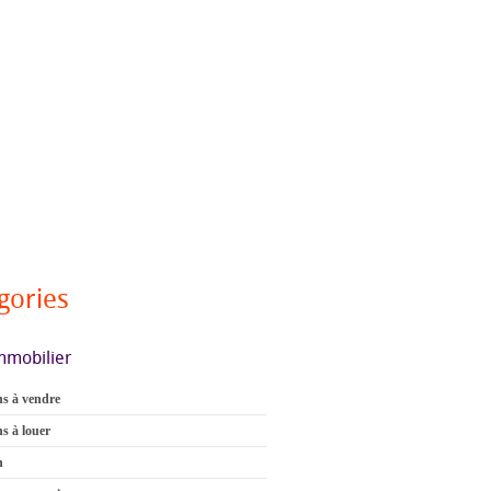
gories
mmobilier
s à vendre
s à louer
n