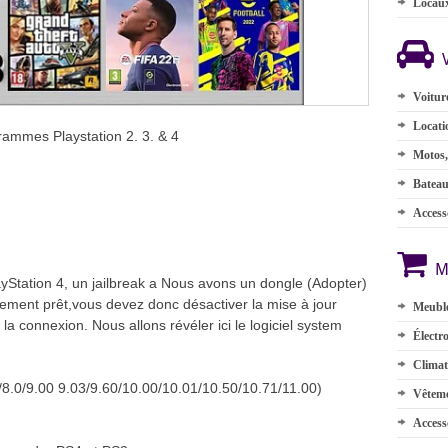
Locau
Voitur
Locati
ogrammes Playstation 2. 3. & 4
Motos,
Batea
Accesso
M
yStation 4, un jailbreak a Nous avons un dongle (Adopter)
èrement prêt,vous devez donc désactiver la mise à jour
Meuble
a connexion. Nous allons révéler ici le logiciel system
Électr
Climat
2/8.0/9.00 9.03/9.60/10.00/10.01/10.50/10.71/11.00)
Vêteme
Access