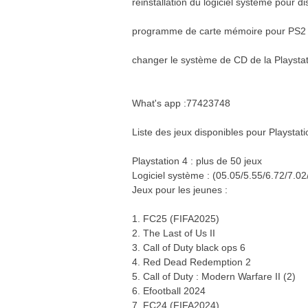
réinstallation du logiciel système pour d
programme de carte mémoire pour PS2 
changer le système de CD de la Playstat
What's app :77423748
Liste des jeux disponibles pour Playstatio
Playstation 4 : plus de 50 jeux
Logiciel système : (05.05/5.55/6.72/7.0
Jeux pour les jeunes :
1. FC25 (FIFA2025)
2. The Last of Us II
3. Call of Duty black ops 6
4. Red Dead Redemption 2
5. Call of Duty : Modern Warfare II (2)
6. Efootball 2024
7. FC24 (FIFA2024)