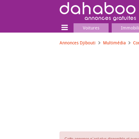
Voitures
Immobil
Annonces Djibouti
Multimédia
Co
Terrain
Locaux commerciaux
Emplois & Services
Emplois
Services
Matériel professionnel