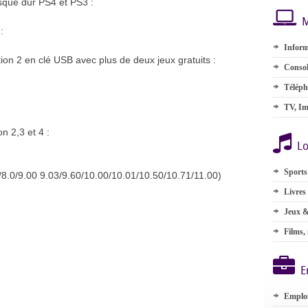
isque dur PS4 et PS3 :
M
:
Inform
ion 2 en clé USB avec plus de deux jeux gratuits :
Consol
Téléph
TV, Im
n 2,3 et 4 :
Lo
Sports
2/8.0/9.00 9.03/9.60/10.00/10.01/10.50/10.71/11.00)
Livres
Jeux &
Films,
E
Emplo