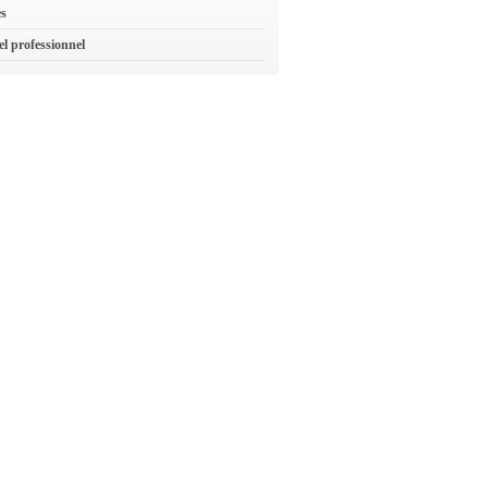
es
el professionnel