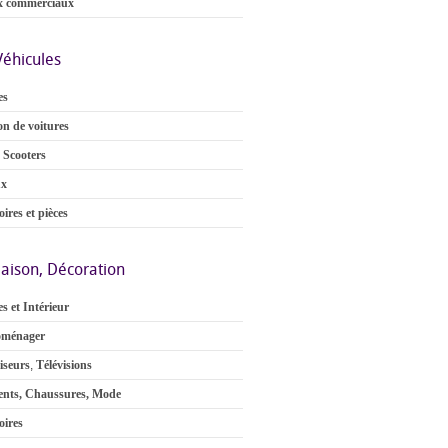
x commerciaux
Véhicules
es
on de voitures
 Scooters
ux
ires et pièces
aison, Décoration
s et Intérieur
oménager
iseurs
,
Télévisions
nts, Chaussures, Mode
oires