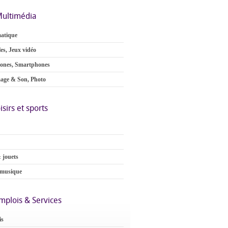
ultimédia
atique
es, Jeux vidéo
ones, Smartphones
age & Son, Photo
isirs et sports
 jouets
 musique
mplois & Services
is