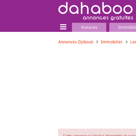
Voitures
Immobil
Annonces Djibouti
Immobilier
Lo
Terrain
Locaux commerciaux
Emplois & Services
Emplois
Services
Matériel professionnel