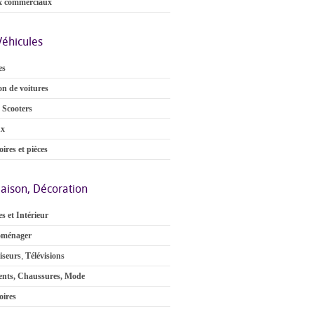
x commerciaux
Véhicules
es
on de voitures
 Scooters
ux
ires et pièces
aison, Décoration
s et Intérieur
oménager
iseurs
,
Télévisions
nts, Chaussures, Mode
oires