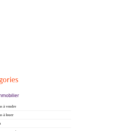
gories
mmobilier
s à vendre
s à louer
n