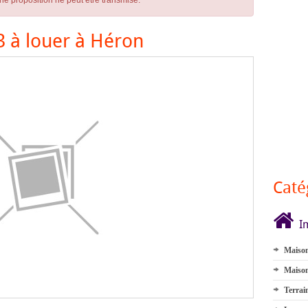
ne proposition ne peut être transmise.
 à louer à Héron
Caté
I
Maison
Maison
Terrai