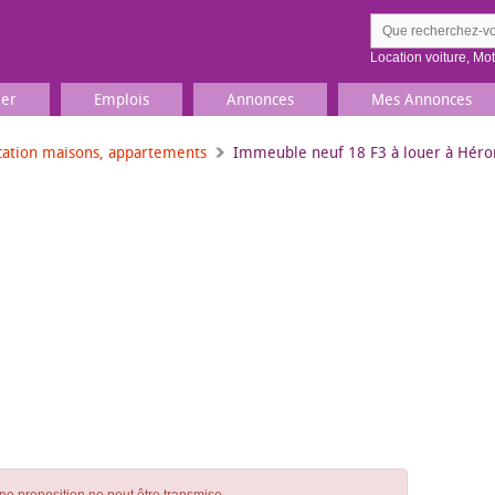
Location voiture
,
Mo
ier
Emplois
Annonces
Mes Annonces
cation maisons, appartements
Immeuble neuf 18 F3 à louer à Héro
Comment ç
Prenez une jolie photo du
Décrivez 
TV, Image & Son, Photo
Loisirs et sports
Sports
,
Livres
Jeux & jouets
Films, musique