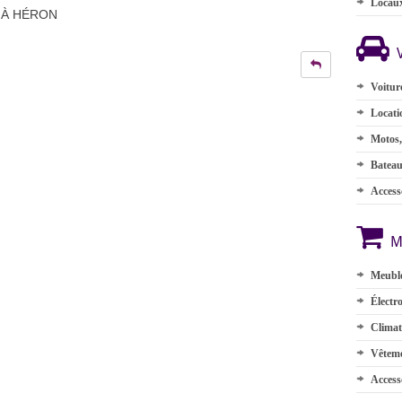
Locau
 À HÉRON
Voitur
Locati
Motos,
Batea
Accesso
M
Meuble
Électr
Climat
Vêteme
Access