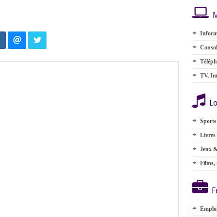
M
Inform
Consol
Téléph
TV, Im
Lo
Sports
Livres
Jeux &
Films,
E
Emplo