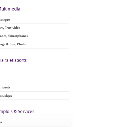
ultimédia
atique
es, Jeux vidéo
ones, Smartphones
age & Son, Photo
isirs et sports
 jouets
 musique
mplois & Services
is