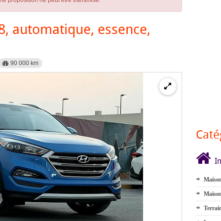
ne proposition ne peut être transmise.
, automatique, essence,
90 000 km
Caté
I
Maison
Maison
Terrai