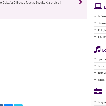
e Dubaï à Djibouti : Toyota, Suzuki, Kia et plus !
M
Inform
Consol
Téléph
TV, Im
Lo
Sports
Livres
Jeux &
Films,
E
Emplo