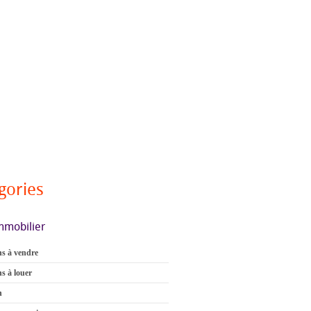
gories
mmobilier
s à vendre
s à louer
n