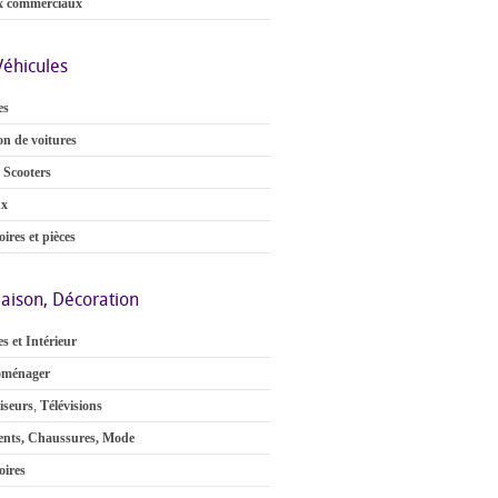
x commerciaux
Véhicules
es
on de voitures
 Scooters
ux
ires et pièces
aison, Décoration
s et Intérieur
oménager
iseurs
,
Télévisions
nts, Chaussures, Mode
oires