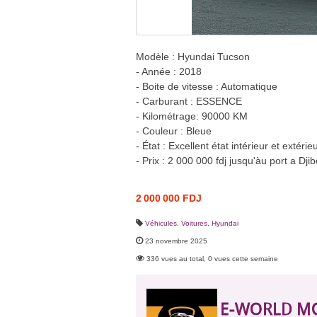
Modèle : Hyundai Tucson
- Année : 2018
- Boite de vitesse : Automatique
- Carburant : ESSENCE
- Kilométrage: 90000 KM
- Couleur : Bleue
- État : Excellent état intérieur et extéri
- Prix : 2 000 000 fdj jusqu'àu port a Djib
2 000 000 FDJ
Véhicules
,
Voitures
,
Hyundai
23 novembre 2025
336 vues au total, 0 vues cette semaine
E-WORLD M