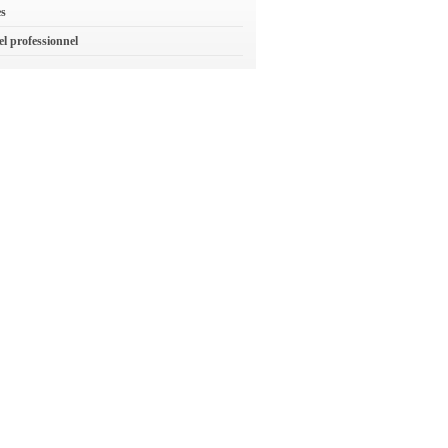
es
el professionnel