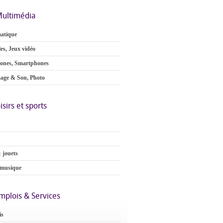
ultimédia
atique
es, Jeux vidéo
ones, Smartphones
age & Son, Photo
isirs et sports
 jouets
 musique
mplois & Services
is