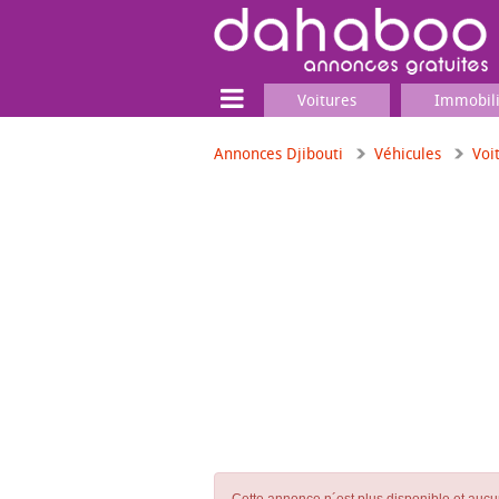
Voitures
Immobil
Annonces Djibouti
Véhicules
Voi
Terrain
Locaux commerciaux
Emplois & Services
Emplois
Services
Matériel professionnel