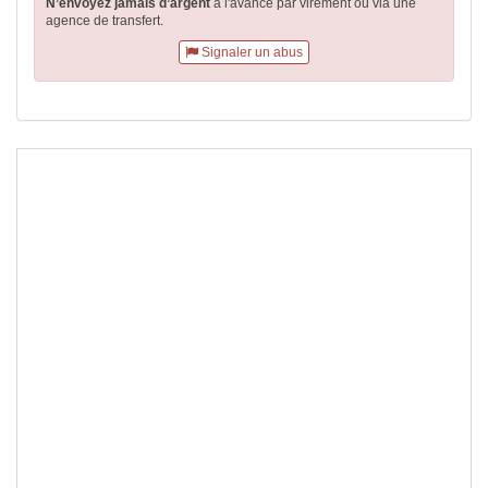
N’envoyez jamais d’argent
à l'avance par virement
ou via une
agence de transfert.
Signaler un abus