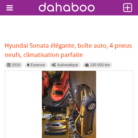
Hyundai Sonata élégante, boîte auto, 4 pneus
neufs, climatisation parfaite
2016
Essence
Automatique
100 000 km