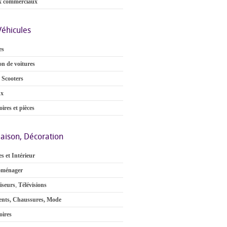
x commerciaux
Véhicules
es
on de voitures
 Scooters
ux
ires et pièces
aison, Décoration
s et Intérieur
oménager
iseurs
,
Télévisions
nts, Chaussures, Mode
oires