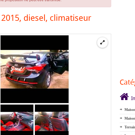
ne proposition ne peut être transmise.
015, diesel, climatiseur
Caté
I
Maison
Maison
Terrai