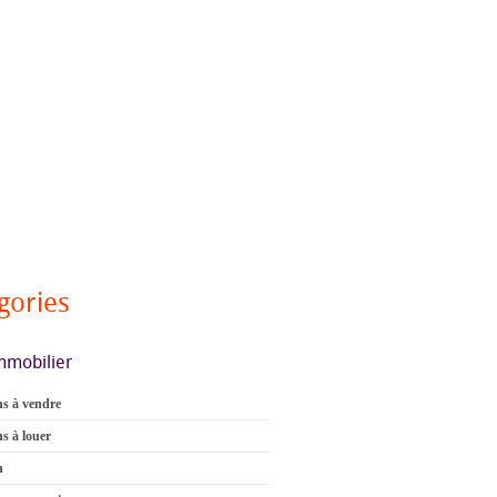
gories
mmobilier
s à vendre
s à louer
n