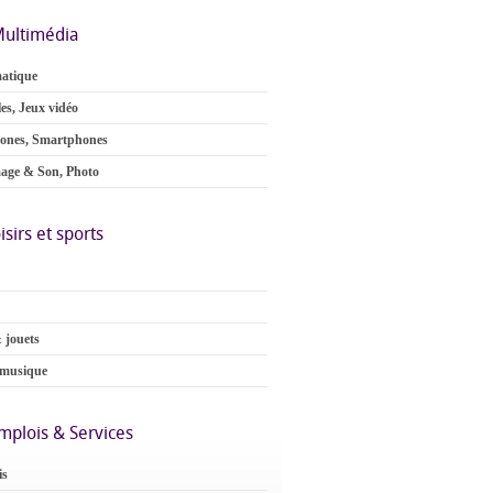
ultimédia
atique
es, Jeux vidéo
ones, Smartphones
age & Son, Photo
isirs et sports
 jouets
 musique
mplois & Services
is