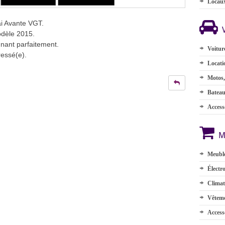
Locau
i Avante VGT.
odèle 2015.
nnant parfaitement.
Voitur
ressé(e).
Locati
Motos,
Batea
Accesso
M
Meuble
Électr
Climat
Vêteme
Access