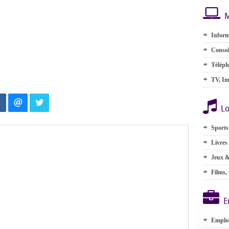
M
Inform
Consol
Téléph
TV, Im
Lo
Sports
Livres
Jeux &
Films,
E
Emplo