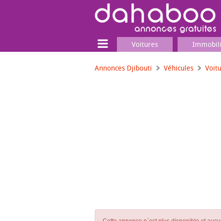
Voitures
Immobil
Annonces Djibouti
Véhicules
Voit
Terrain
Locaux commerciaux
Emplois & Services
Emplois
Services
Matériel professionnel