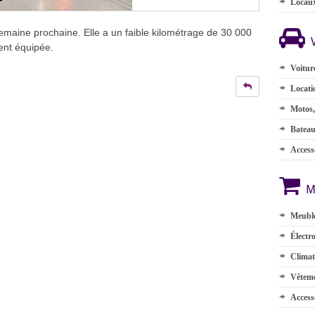
Locau
emaine prochaine. Elle a un faible kilométrage de 30 000
ent équipée.
Voitur
Locati
Motos,
Batea
Accesso
M
Meuble
Électr
Climat
Vêteme
Access