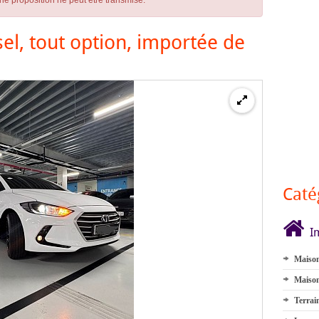
ne proposition ne peut être transmise.
el, tout option, importée de
Caté
I
Maison
Maison
Terrai