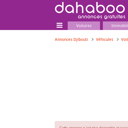
Voitures
Immobil
Annonces Djibouti
Véhicules
Voi
Terrain
Locaux commerciaux
Emplois & Services
Emplois
Services
Matériel professionnel