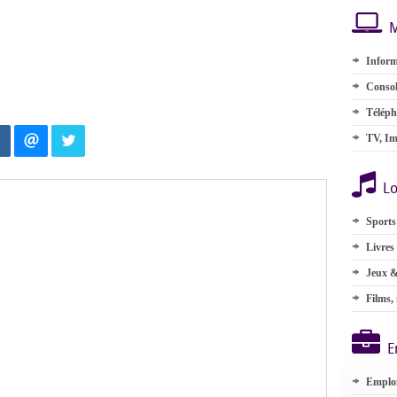
M
Inform
Consol
Téléph
TV, Im
Lo
Sports
Livres
Jeux &
Films,
E
Emplo