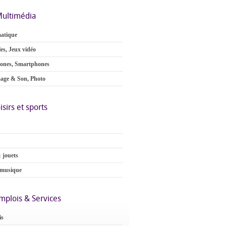
ultimédia
atique
es, Jeux vidéo
ones, Smartphones
age & Son, Photo
isirs et sports
 jouets
 musique
mplois & Services
is