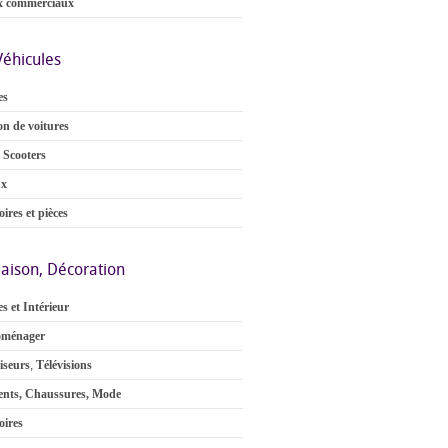
x commerciaux
Véhicules
es
on de voitures
 Scooters
ux
ires et pièces
aison, Décoration
s et Intérieur
oménager
iseurs
,
Télévisions
nts, Chaussures, Mode
oires