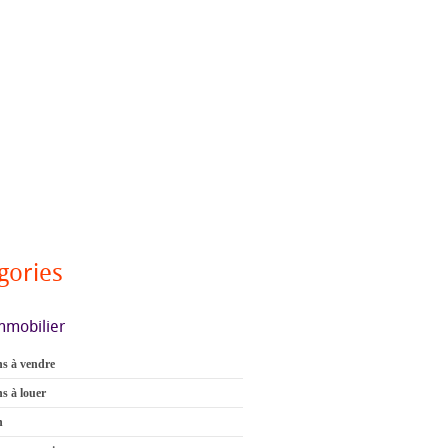
gories
mmobilier
s à vendre
s à louer
n