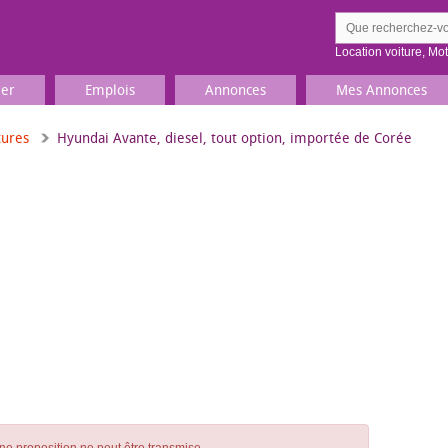
Location voiture
,
Mo
ier
Emplois
Annonces
Mes Annonces
tures
Hyundai Avante, diesel, tout option, importée de Corée
Comment ç
Prenez une jolie photo du
Décrivez 
TV, Image & Son, Photo
Loisirs et sports
Sports
,
Livres
Jeux & jouets
Films, musique