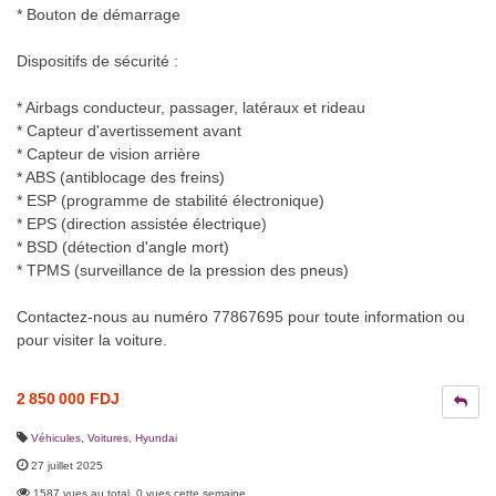
* Bouton de démarrage
Dispositifs de sécurité :
* Airbags conducteur, passager, latéraux et rideau
* Capteur d'avertissement avant
* Capteur de vision arrière
* ABS (antiblocage des freins)
* ESP (programme de stabilité électronique)
* EPS (direction assistée électrique)
* BSD (détection d'angle mort)
* TPMS (surveillance de la pression des pneus)
Contactez-nous au numéro 77867695 pour toute information ou
pour visiter la voiture.
2 850 000 FDJ
Véhicules
,
Voitures
,
Hyundai
27 juillet 2025
1587 vues au total, 0 vues cette semaine