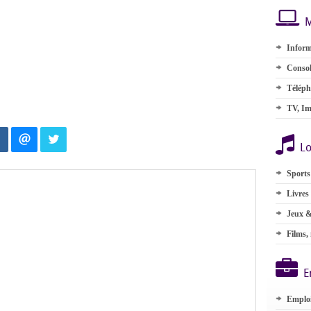
M
Inform
Consol
Téléph
TV, Im
Lo
Sports
Livres
Jeux &
Films,
E
Emplo