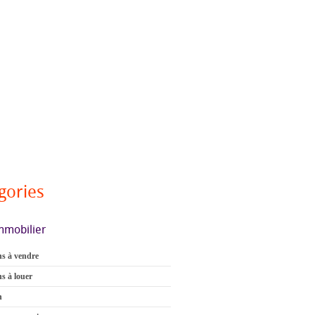
gories
mmobilier
s à vendre
s à louer
n