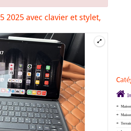
2025 avec clavier et stylet,
Caté
I
Maison
Maison
Terrai