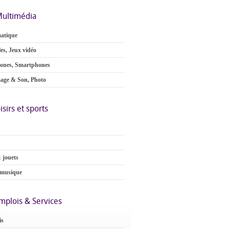
ultimédia
atique
es, Jeux vidéo
ones, Smartphones
age & Son, Photo
isirs et sports
 jouets
 musique
mplois & Services
is