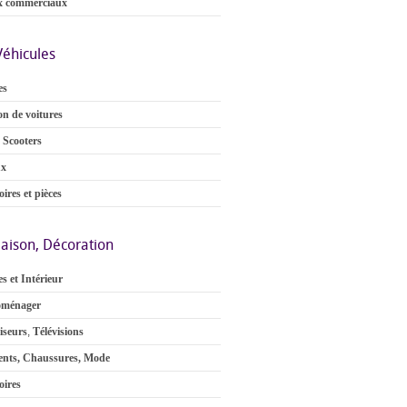
x commerciaux
Véhicules
es
on de voitures
 Scooters
ux
ires et pièces
aison, Décoration
s et Intérieur
oménager
iseurs
,
Télévisions
nts, Chaussures, Mode
oires