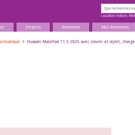
Location voiture
,
Mo
ier
Emplois
Annonces
Mes Annonces
formatique
Huawei MatePad 11.5 2025 avec clavier et stylet, charg
Comment ç
Prenez une jolie photo du
Décrivez 
TV, Image & Son, Photo
Loisirs et sports
Sports
,
Livres
Jeux & jouets
Films, musique