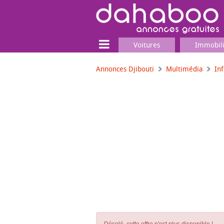
Voitures
Immobil
Annonces Djibouti
Multimédia
In
Terrain
Locaux commerciaux
Emplois & Services
Emplois
Services
Matériel professionnel