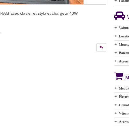
Locau
AM avec clavier et stylo et chargeur 40W
Voitur
.
Locati
Motos,
Batea
Accesso
M
Meuble
Électr
Climat
Vêteme
Access