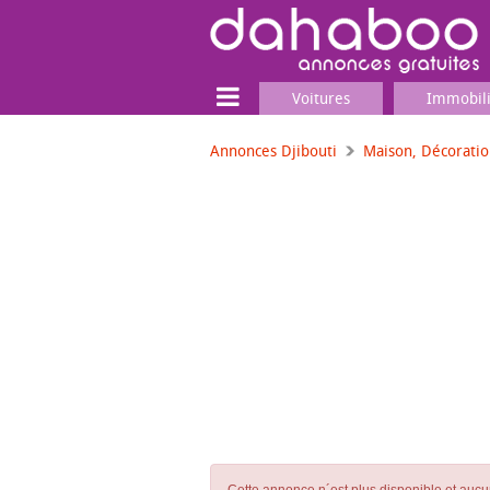
Voitures
Immobil
Annonces Djibouti
Maison, Décorati
Terrain
Locaux commerciaux
Emplois & Services
Emplois
Services
Matériel professionnel