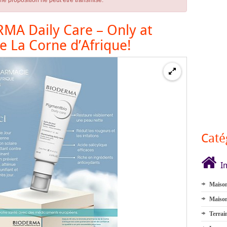
ne proposition ne peut être transmise.
MA Daily Care – Only at
 La Corne d’Afrique!
Caté
I
Maison
Maison
Terrai