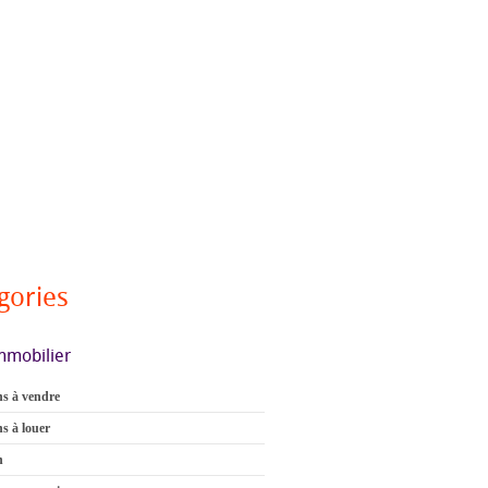
gories
mmobilier
s à vendre
s à louer
n