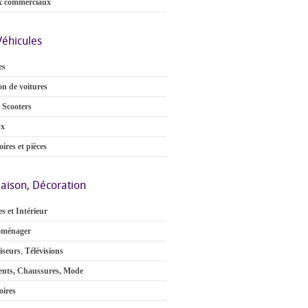
x commerciaux
Véhicules
es
on de voitures
 Scooters
ux
ires et pièces
aison, Décoration
s et Intérieur
oménager
iseurs
,
Télévisions
nts, Chaussures, Mode
oires