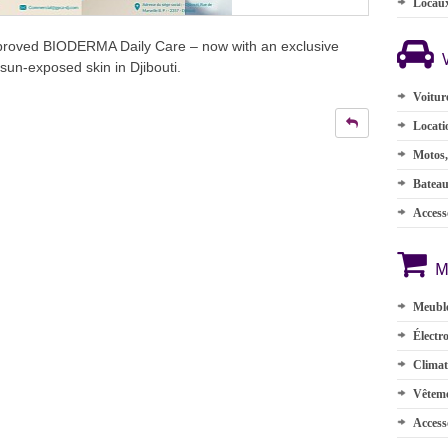
Locau
pproved BIODERMA Daily Care – now with an exclusive
 sun-exposed skin in Djibouti.
Voitur
Locati
Motos,
Batea
Accesso
M
Meuble
Électr
Climat
Vêteme
Access