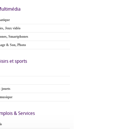
ultimédia
atique
es, Jeux vidéo
ones, Smartphones
age & Son, Photo
isirs et sports
 jouets
 musique
mplois & Services
is