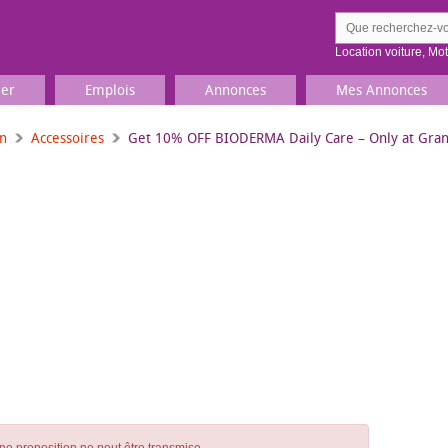
Location voiture
,
Mo
ier
Emplois
Annonces
Mes Annonces
on
Accessoires
Get 10% OFF BIODERMA Daily Care – Only at Gran
Comment ç
Prenez une jolie photo du
Décrivez 
TV, Image & Son, Photo
Loisirs et sports
Sports
,
Livres
Jeux & jouets
Films, musique