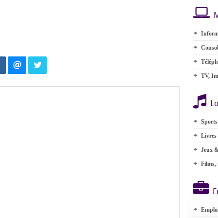
M
Inform
Consol
Téléph
TV, Im
Lo
Sports
Livres
Jeux &
Films,
E
Emplo