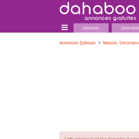
Voitures
Immobil
Annonces Djibouti
Maison, Décorati
Terrain
Locaux commerciaux
Emplois & Services
Emplois
Services
Matériel professionnel