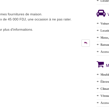
Locau
s mes fournitures de maison.
rix de 45 000 FDJ, une occasion à ne pas rater.
Voitur
 plus d'informations.
Locati
Motos,
Batea
Accesso
M
Meuble
Électr
Climat
Vêteme
Access