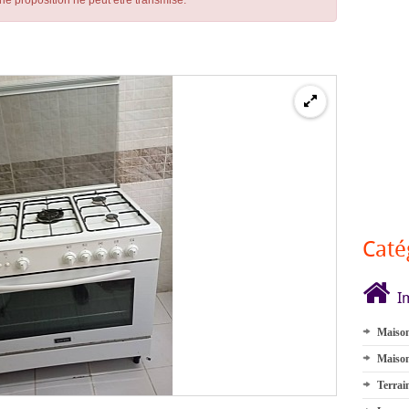
ne proposition ne peut être transmise.
Caté
I
Maison
Maison
Terrai