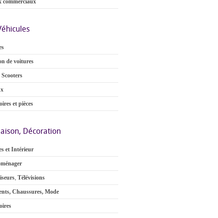
x commerciaux
Véhicules
es
on de voitures
 Scooters
ux
ires et pièces
aison, Décoration
s et Intérieur
oménager
iseurs
,
Télévisions
nts, Chaussures, Mode
oires