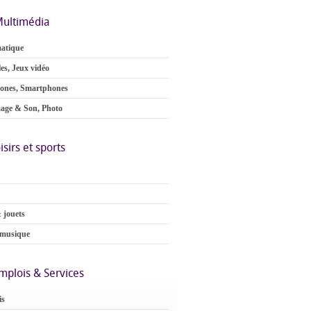
ultimédia
atique
es, Jeux vidéo
ones, Smartphones
age & Son, Photo
isirs et sports
 jouets
 musique
mplois & Services
is