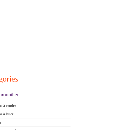
gories
mmobilier
s à vendre
s à louer
n