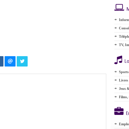
M
Inform
Consol
Téléph
TV, Im
Lo
Sports
Livres
Jeux &
Films,
E
Emplo