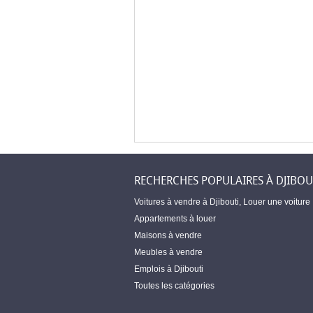
RECHERCHES POPULAIRES À DJIBOU
Voitures à vendre à Djibouti
,
Louer une voiture
Appartements à louer
Maisons à vendre
Meubles à vendre
Emplois à Djibouti
Toutes les catégories