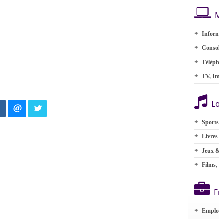
M
Inform
Consol
Téléph
TV, Im
Lo
Sports
Livres
Jeux &
Films,
E
Emplo