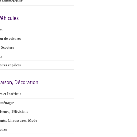
x commerciaux
Véhicules
es
on de voitures
 Scooters
ux
ires et pièces
aison, Décoration
s et Intérieur
oménager
iseurs
,
Télévisions
nts, Chaussures, Mode
oires