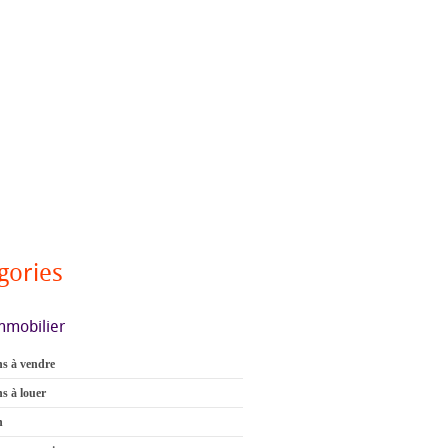
gories
mmobilier
s à vendre
s à louer
n