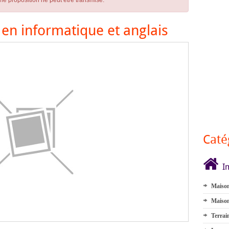
ne proposition ne peut être transmise.
en informatique et anglais
Caté
I
Maison
Maison
Terrai