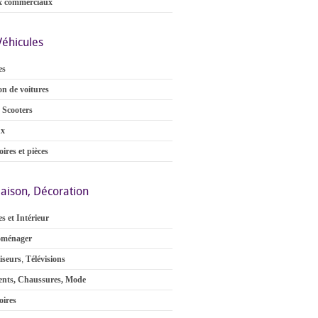
x commerciaux
Véhicules
es
on de voitures
 Scooters
ux
ires et pièces
aison, Décoration
s et Intérieur
oménager
iseurs
,
Télévisions
nts, Chaussures, Mode
oires