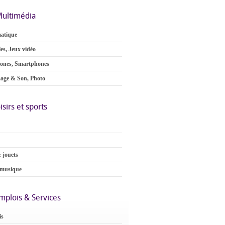
ultimédia
atique
es, Jeux vidéo
ones, Smartphones
age & Son, Photo
isirs et sports
 jouets
 musique
mplois & Services
is