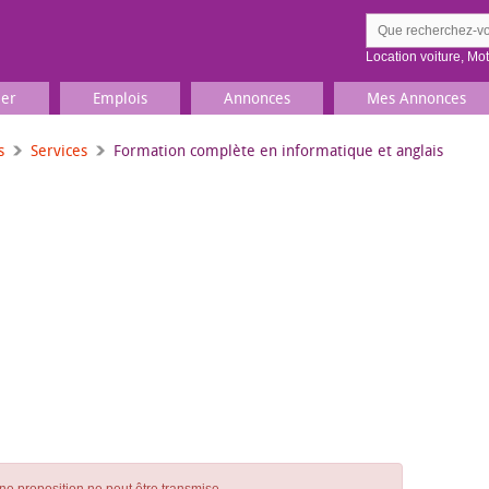
Location voiture
,
Mo
ier
Emplois
Annonces
Mes Annonces
s
Services
Formation complète en informatique et anglais
Comment ç
Prenez une jolie photo du
Décrivez 
TV, Image & Son, Photo
Loisirs et sports
Sports
,
Livres
Jeux & jouets
Films, musique