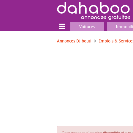
Voitures
Immobil
Annonces Djibouti
Emplois & Service
Terrain
Locaux commerciaux
Emplois & Services
Emplois
Services
Matériel professionnel