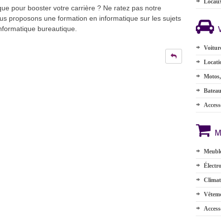
Locau
ique pour booster votre carrière ? Ne ratez pas notre
us proposons une formation en informatique sur les sujets
informatique bureautique.
Voitur
Locati
Motos,
Batea
Accesso
M
Meuble
Électr
Climat
Vêteme
Access