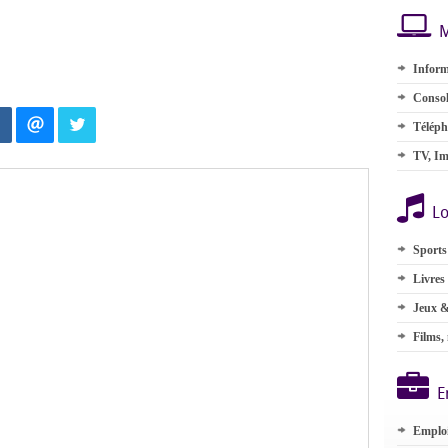
M
Inform
Consol
Téléph
TV, Im
Lo
Sports
Livres
Jeux &
Films,
E
Emplo