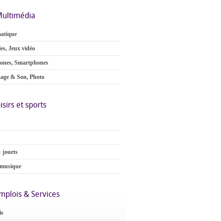
ultimédia
atique
es, Jeux vidéo
ones, Smartphones
age & Son, Photo
isirs et sports
 jouets
 musique
mplois & Services
is