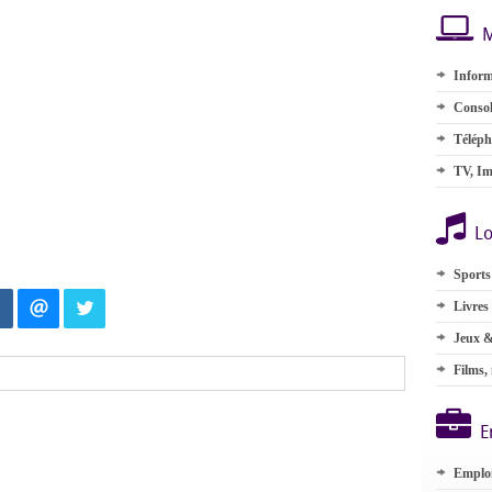
M
Inform
Consol
Téléph
TV, Im
Lo
Sports
Livres
Jeux &
Films,
E
Emplo