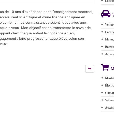
Locau
lus de 10 ans d'expérience dans l'enseignement maternel,
baccalauréat scientifique et d'une licence appliquée en
 je combine mes connaissances scientifiques avec une
Voitur
que niveau. Mon objectif est de transmettre le savoir de
Locati
loppant chez chaque enfant la confiance en soi,
engagement : faire progresser chaque élève selon son
Motos,
ueux.
Batea
Accesso
M
Meuble
Électr
Climat
Vêteme
Access