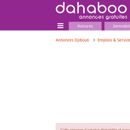
Voitures
Immobil
Annonces Djibouti
Emplois & Servic
Terrain
Locaux commerciaux
Emplois & Services
Emplois
Services
Matériel professionnel