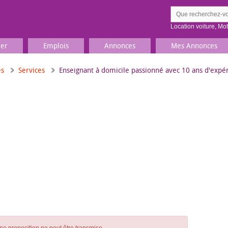
Location voiture
,
Mo
ier
Emplois
Annonces
Mes Annonces
es
Services
Enseignant à domicile passionné avec 10 ans d'expé
Comment ç
Prenez une jolie photo du
Décrivez 
TV, Image & Son, Photo
Loisirs et sports
Sports
,
Livres
Jeux & jouets
Films, musique