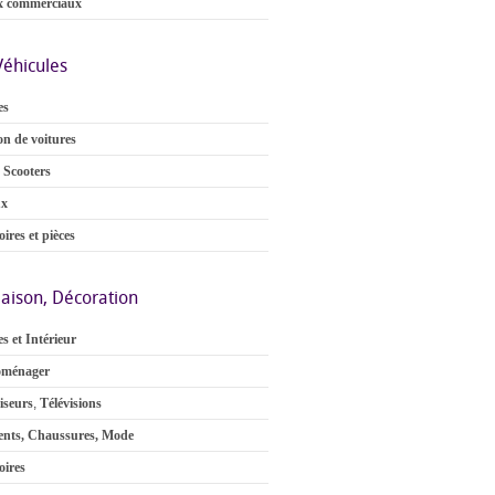
x commerciaux
Véhicules
es
on de voitures
 Scooters
ux
ires et pièces
aison, Décoration
s et Intérieur
oménager
iseurs
,
Télévisions
nts, Chaussures, Mode
oires