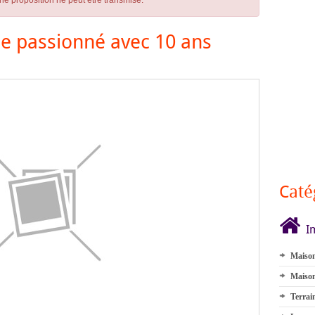
ne proposition ne peut être transmise.
le passionné avec 10 ans
Caté
I
Maison
Maison
Terrai