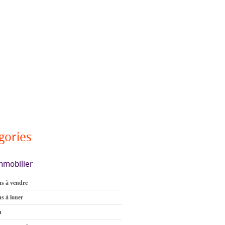
gories
mmobilier
s à vendre
s à louer
n