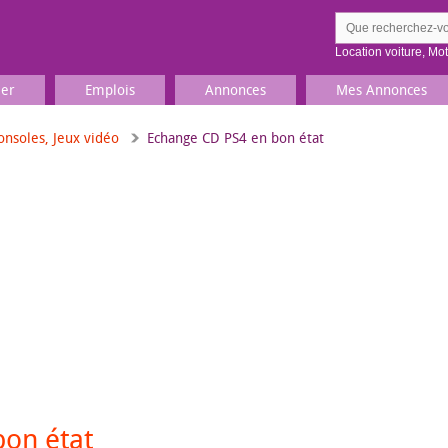
Location voiture
,
Mo
ier
Emplois
Annonces
Mes Annonces
onsoles, Jeux vidéo
Echange CD PS4 en bon état
Comment ç
Prenez une jolie photo du
Décrivez 
TV, Image & Son, Photo
Loisirs et sports
Sports
,
Livres
Jeux & jouets
Films, musique
on état