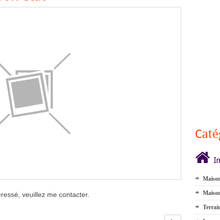
Caté
I
Maison
Maison
ressé, veuillez me contacter.
Terrai