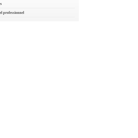
es
el professionnel