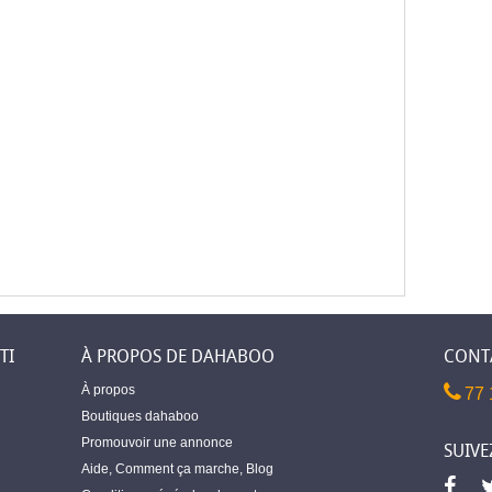
TI
À PROPOS DE DAHABOO
CONT
À propos
77 
Boutiques dahaboo
Promouvoir une annonce
SUIVE
Aide
,
Comment ça marche
,
Blog