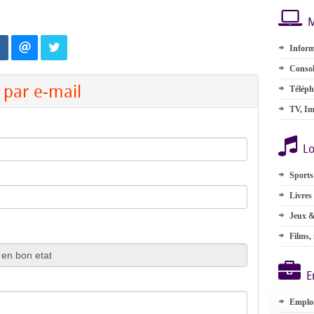
M
Inform
Consol
par e-mail
Téléph
TV, Im
Lo
Sports
Livres
Jeux &
Films,
E
Emplo