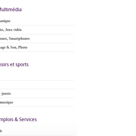
ultimédia
atique
es, Jeux vidéo
ones, Smartphones
age & Son, Photo
isirs et sports
 jouets
 musique
mplois & Services
is