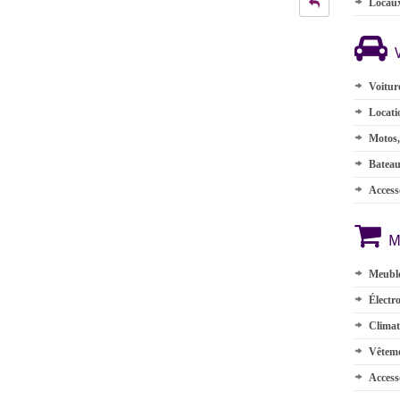
Locau
Voitur
Locati
Motos,
Batea
Accesso
M
Meuble
Électr
Climat
Vêteme
Access