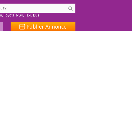
to
,
Toyota
,
PS4
,
Taxi
,
Bus
Publier
Annonce
a marche
 produit que vous souhaitez vendre
le produit, ajoutez un prix et entrez votre téléphone
Mettez en vente
Votre annonce est disponible aux acheteurs de notre communauté
Publier une annonce