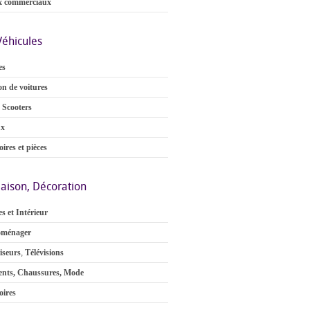
x commerciaux
Véhicules
es
on de voitures
 Scooters
ux
ires et pièces
aison, Décoration
s et Intérieur
oménager
iseurs
,
Télévisions
nts, Chaussures, Mode
oires