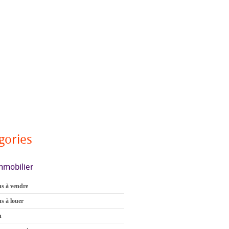
gories
mmobilier
s à vendre
s à louer
n