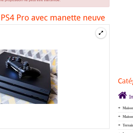
ne proposition ne peut être transmise.
 PS4 Pro avec manette neuve
Caté
I
Maison
Maison
Terrai