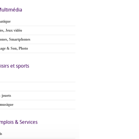
ultimédia
atique
es, Jeux vidéo
ones, Smartphones
age & Son, Photo
isirs et sports
 jouets
 musique
mplois & Services
is