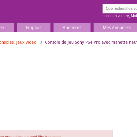
Location voiture
,
Mo
ier
Emplois
Annonces
Mes Annonces
onsoles, Jeux vidéo
Console de jeu Sony PS4 Pro avec manette neu
Comment ç
Prenez une jolie photo du
Décrivez 
TV, Image & Son, Photo
Loisirs et sports
Sports
,
Livres
Jeux & jouets
Films, musique