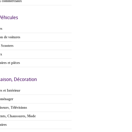
x commerciaux
Véhicules
es
on de voitures
 Scooters
ux
ires et pièces
aison, Décoration
s et Intérieur
oménager
iseurs
,
Télévisions
nts, Chaussures, Mode
oires