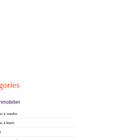
gories
mmobilier
s à vendre
s à louer
n