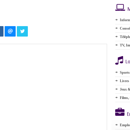
M
Inform
Consol
Téléph
TV, Im
Lo
Sports
Livres
Jeux &
Films,
E
Emplo