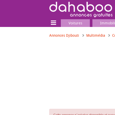
Voitures
Immobil
Annonces Djibouti
Multimédia
C
Terrain
Locaux commerciaux
Emplois & Services
Emplois
Services
Matériel professionnel