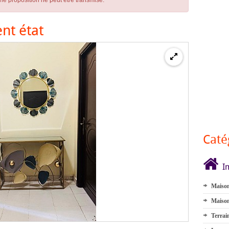
ne proposition ne peut être transmise.
nt état
Caté
I
Maison
Maison
Terrai