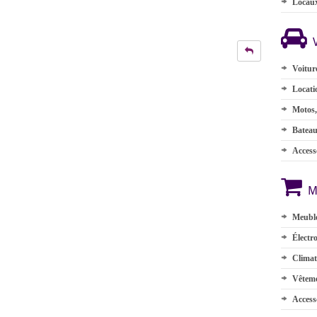
Locau
Voitur
Locati
Motos,
Batea
Accesso
M
Meuble
Électr
Climat
Vêteme
Access