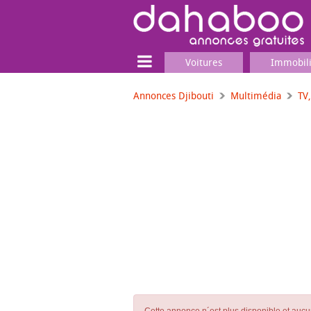
Voitures
Immobil
Annonces Djibouti
Multimédia
TV
Terrain
Locaux commerciaux
Emplois & Services
Emplois
Services
Matériel professionnel