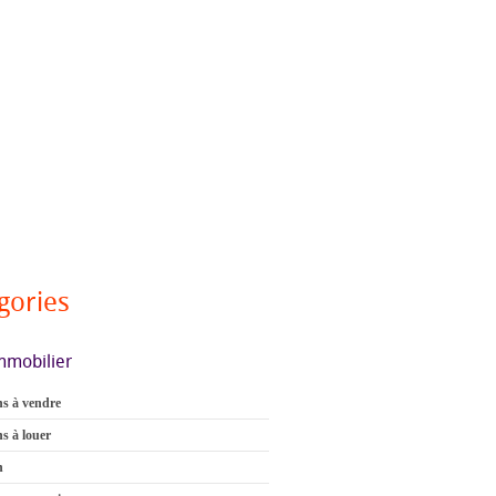
gories
mmobilier
s à vendre
s à louer
n