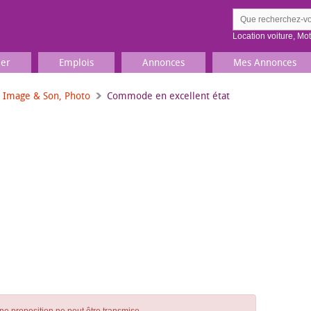
Location voiture
,
Mo
ier
Emplois
Annonces
Mes Annonces
, Image & Son, Photo
Commode en excellent état
Comment ç
Prenez une jolie photo du
Décrivez 
TV, Image & Son, Photo
Loisirs et sports
Sports
,
Livres
Jeux & jouets
Films, musique