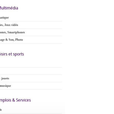
ultimédia
atique
es, Jeux vidéo
ones, Smartphones
age & Son, Photo
isirs et sports
 jouets
 musique
mplois & Services
is