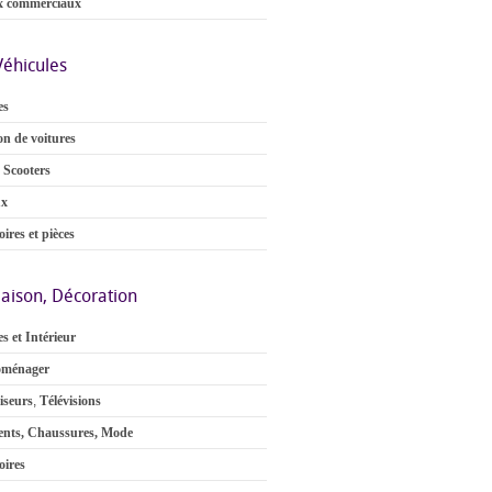
x commerciaux
Véhicules
es
on de voitures
 Scooters
ux
ires et pièces
aison, Décoration
s et Intérieur
oménager
iseurs
,
Télévisions
nts, Chaussures, Mode
oires