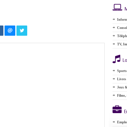
M
Inform
Consol
Téléph
TV, Im
Lo
Sports
Livres
Jeux &
Films,
E
Emplo